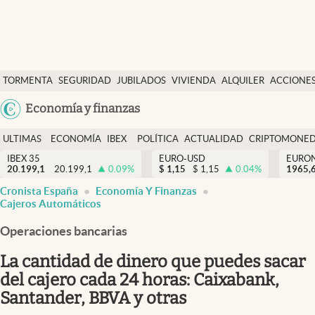
Últimas Noticias
TORMENTA
SEGURIDAD
JUBILADOS
VIVIENDA
ALQUILER
ACCIONE
Economía y finanzas
SOCIAL
Argentina
Economía y finanzas
Política
España
Actualidad
ULTIMAS
ECONOMÍA
IBEX
POLÍTICA
ACTUALIDAD
CRIPTOMONE
México
NOTICIAS
Y
Y
IBEX 35
EURO-USD
EURO
Criptomonedas
20.199,1
20.199,1
0.09
%
$
1,15
$
1,15
0.04
%
USA
1965,
FINANZAS
EURO
Cronista España
Economía Y Finanzas
Colombia
España
Cajeros Automáticos
Uruguay
Operaciones bancarias
La cantidad de dinero que puedes sacar
del cajero cada 24 horas: Caixabank,
Santander, BBVA y otras