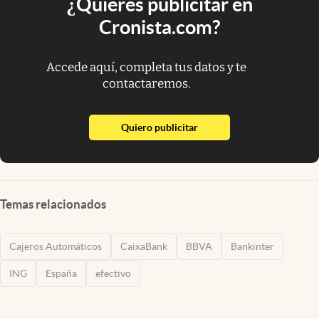
¿Quieres publicitar en
Cronista.com?
Accede aquí, completa tus datos y te
contactaremos.
abre en nueva pestaña
Quiero publicitar
Temas relacionados
Cajeros Automáticos
CaixaBank
BBVA
Bankinter
ING
España
efectivo