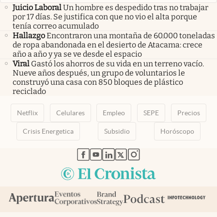
Juicio Laboral
Un hombre es despedido tras no trabajar
por 17 días. Se justifica con que no vio el alta porque
tenía correo acumulado
Hallazgo
Encontraron una montaña de 60.000 toneladas
de ropa abandonada en el desierto de Atacama: crece
año a año y ya se ve desde el espacio
Viral
Gastó los ahorros de su vida en un terreno vacío.
Nueve años después, un grupo de voluntarios le
construyó una casa con 850 bloques de plástico
reciclado
Netflix
Celulares
Empleo
SEPE
Precios
Crisis Energetica
Subsidio
Horóscopo
abre en nueva pestaña
abre en nueva pestaña
abre en nueva pestaña
abre en nueva pestaña
abre en nueva pestaña