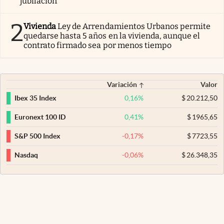
jubilación
2
Vivienda
Ley de Arrendamientos Urbanos permite
quedarse hasta 5 años en la vivienda, aunque el
contrato firmado sea por menos tiempo
Variación
Valor
0,16
%
$
20.212,50
Ibex 35 Index
0,41
%
$
1965,65
Euronext 100 ID
-0,17
%
$
7723,55
S&P 500 Index
-0,06
%
$
26.348,35
Nasdaq