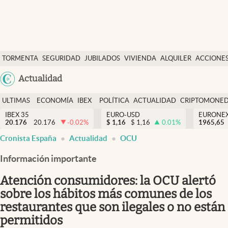
Últimas Noticias
TORMENTA
SEGURIDAD
JUBILADOS
VIVIENDA
ALQUILER
ACCIONE
Economía y finanzas
SOCIAL
Argentina
Actualidad
Política
España
Actualidad
ULTIMAS
ECONOMÍA
IBEX
POLÍTICA
ACTUALIDAD
CRIPTOMONE
México
NOTICIAS
Y
Y
IBEX 35
EURO-USD
EURONE
Criptomonedas
20.176
20.176
-0.02
%
$
1,16
$
1,16
0.01
%
USA
1965,65
FINANZAS
EURO
Cronista España
Actualidad
OCU
Colombia
España
Uruguay
Información importante
Atención consumidores: la OCU alertó
sobre los hábitos más comunes de los
restaurantes que son ilegales o no están
permitidos