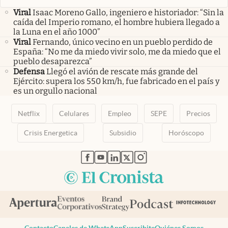
Viral
Isaac Moreno Gallo, ingeniero e historiador: “Sin la
caída del Imperio romano, el hombre hubiera llegado a
la Luna en el año 1000”
Viral
Fernando, único vecino en un pueblo perdido de
España: “No me da miedo vivir solo, me da miedo que el
pueblo desaparezca”
Defensa
Llegó el avión de rescate más grande del
Ejército: supera los 550 km/h, fue fabricado en el país y
es un orgullo nacional
Netflix
Celulares
Empleo
SEPE
Precios
Crisis Energetica
Subsidio
Horóscopo
abre en nueva pestaña
abre en nueva pestaña
abre en nueva pestaña
abre en nueva pestaña
abre en nueva pestaña