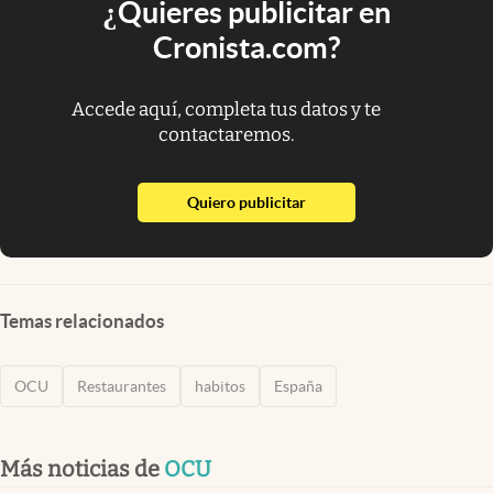
¿Quieres publicitar en
Cronista.com?
Accede aquí, completa tus datos y te
contactaremos.
abre en nueva pestaña
Quiero publicitar
Temas relacionados
OCU
Restaurantes
habitos
España
Más noticias de
OCU