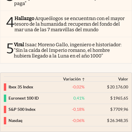
paga”
4
Hallazgo
Arqueólogos se encuentran con el mayor
tesoro de la humanidad: recuperan del fondo del
mar una de las 7 maravillas del mundo
5
Viral
Isaac Moreno Gallo, ingeniero e historiador:
“Sin la caída del Imperio romano, el hombre
hubiera llegado a la Luna en el año 1000”
Variación
Valor
-0,02
%
$
20.176,00
Ibex 35 Index
0,41
%
$
1965,65
Euronext 100 ID
-0,18
%
$
7709,96
S&P 500 Index
-0,06
%
$
26.348,35
Nasdaq