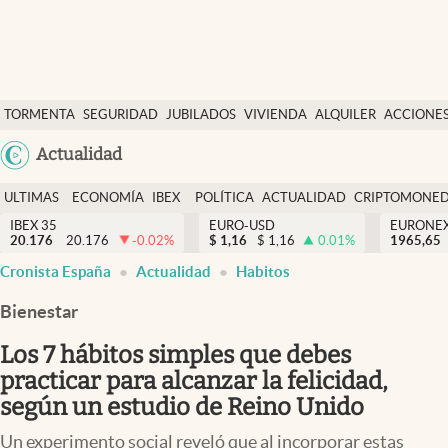
Últimas Noticias
TORMENTA
SEGURIDAD
JUBILADOS
VIVIENDA
ALQUILER
ACCIONE
Economía y finanzas
SOCIAL
Argentina
Actualidad
Política
España
Actualidad
ULTIMAS
ECONOMÍA
IBEX
POLÍTICA
ACTUALIDAD
CRIPTOMONE
México
NOTICIAS
Y
Y
IBEX 35
EURO-USD
EURONE
Criptomonedas
20.176
20.176
-0.02
%
$
1,16
$
1,16
0.01
%
USA
1965,65
FINANZAS
EURO
Cronista España
Actualidad
Habitos
Colombia
España
Uruguay
Bienestar
Los 7 hábitos simples que debes
practicar para alcanzar la felicidad,
según un estudio de Reino Unido
Un experimento social reveló que al incorporar estas