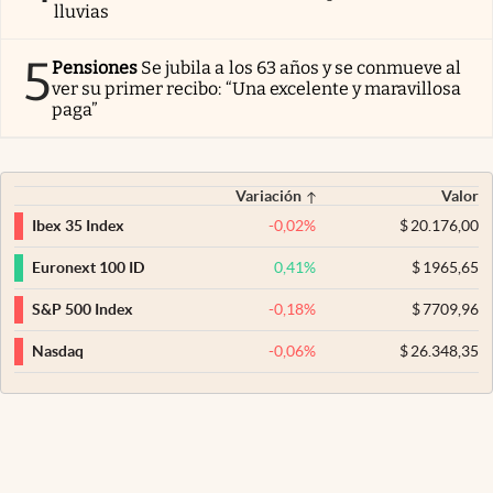
lluvias
5
Pensiones
Se jubila a los 63 años y se conmueve al
ver su primer recibo: “Una excelente y maravillosa
paga”
Variación
Valor
-0,02
%
$
20.176,00
Ibex 35 Index
0,41
%
$
1965,65
Euronext 100 ID
-0,18
%
$
7709,96
S&P 500 Index
-0,06
%
$
26.348,35
Nasdaq