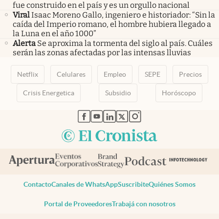
fue construido en el país y es un orgullo nacional
Viral
Isaac Moreno Gallo, ingeniero e historiador: “Sin la
caída del Imperio romano, el hombre hubiera llegado a
la Luna en el año 1000”
Alerta
Se aproxima la tormenta del siglo al país. Cuáles
serán las zonas afectadas por las intensas lluvias
Netflix
Celulares
Empleo
SEPE
Precios
Crisis Energetica
Subsidio
Horóscopo
abre en nueva pestaña
abre en nueva pestaña
abre en nueva pestaña
abre en nueva pestaña
abre en nueva pestaña
Contacto
Canales de WhatsApp
Suscribite
Quiénes Somos
Portal de Proveedores
Trabajá con nosotros