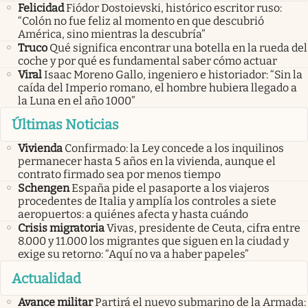
Felicidad
Fiódor Dostoievski, histórico escritor ruso:
“Colón no fue feliz al momento en que descubrió
América, sino mientras la descubría”
Truco
Qué significa encontrar una botella en la rueda del
coche y por qué es fundamental saber cómo actuar
Viral
Isaac Moreno Gallo, ingeniero e historiador: “Sin la
caída del Imperio romano, el hombre hubiera llegado a
la Luna en el año 1000”
Últimas Noticias
Vivienda
Confirmado: la Ley concede a los inquilinos
permanecer hasta 5 años en la vivienda, aunque el
contrato firmado sea por menos tiempo
Schengen
España pide el pasaporte a los viajeros
procedentes de Italia y amplía los controles a siete
aeropuertos: a quiénes afecta y hasta cuándo
Crisis migratoria
Vivas, presidente de Ceuta, cifra entre
8.000 y 11.000 los migrantes que siguen en la ciudad y
exige su retorno: “Aquí no va a haber papeles”
Actualidad
Avance militar
Partirá el nuevo submarino de la Armada: