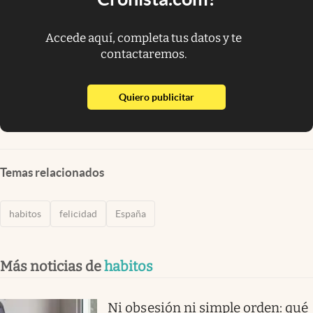
Accede aquí, completa tus datos y te
contactaremos.
abre en nueva pestaña
Quiero publicitar
Temas relacionados
habitos
felicidad
España
Más noticias de
habitos
Ni obsesión ni simple orden: qué