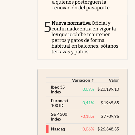
a quienes posterguen la
renovación del pasaporte
5
Nueva normativa
Oficial y
confirmado: entra en vigor la
ley que prohíbe mantener
perros y gatos de forma
habitual en balcones, sótanos,
terrazas y patios
Variación
Valor
Ibex 35
0,09
%
$
20.199,10
Index
Euronext
0,41
%
$
1965,65
100 ID
S&P 500
-0,18
%
$
7709,96
Index
-0,06
%
$
26.348,35
Nasdaq