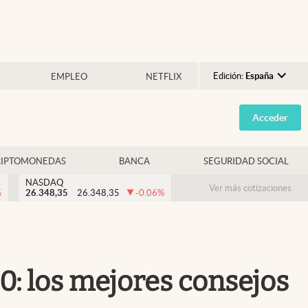
Edición:
España
EMPLEO
NETFLIX
Argentina
Acceder
España
México
RIPTOMONEDAS
BANCA
SEGURIDAD SOCIAL
USA
NASDAQ
Colombia
Ver más cotizaciones
%
26.348,35
26.348,35
-0.06
%
Uruguay
: los mejores consejos