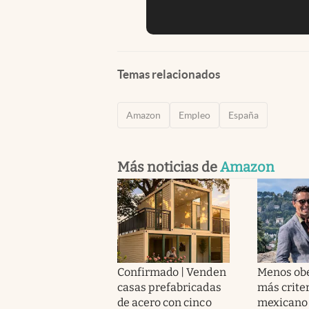
Temas relacionados
Amazon
Empleo
España
Más noticias de
Amazon
Confirmado | Venden
Menos obe
casas prefabricadas
más criter
de acero con cinco
mexicano 