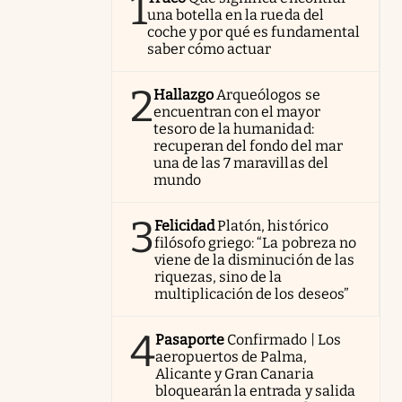
1
una botella en la rueda del
coche y por qué es fundamental
saber cómo actuar
2
Hallazgo
Arqueólogos se
encuentran con el mayor
tesoro de la humanidad:
recuperan del fondo del mar
una de las 7 maravillas del
mundo
3
Felicidad
Platón, histórico
filósofo griego: “La pobreza no
viene de la disminución de las
riquezas, sino de la
multiplicación de los deseos”
4
Pasaporte
Confirmado | Los
aeropuertos de Palma,
Alicante y Gran Canaria
bloquearán la entrada y salida