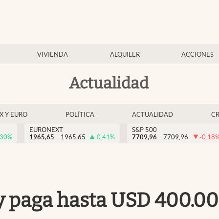
VIVIENDA
ALQUILER
ACCIONES
Actualidad
EX Y EURO
POLÍTICA
ACTUALIDAD
C
EURONEXT
S&P 500
.30
%
1965,65
1965,65
0.41
%
7709,96
7709,96
-0.18
 paga hasta USD 400.000