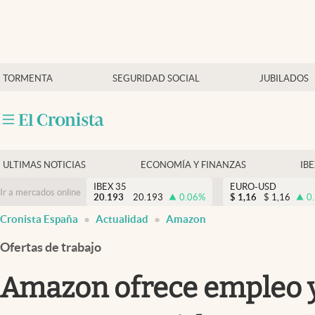
Últimas Noticias
TORMENTA
SEGURIDAD SOCIAL
JUBILADOS
Economía y finanzas
Política
Actualidad
Criptomonedas
ULTIMAS NOTICIAS
ECONOMÍA Y FINANZAS
IB
IBEX 35
EURO-USD
Ir a mercados online
20.193
20.193
0.06
%
$
1,16
$
1,16
0
Cronista España
Actualidad
Amazon
Ofertas de trabajo
Amazon ofrece empleo y