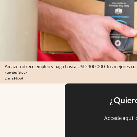
Amazon ofrece empleo y paga hasta USD 400.000: los mejores con
Fuente: iStock
Daria Nipot
¿Quiere
Accede aquí, 