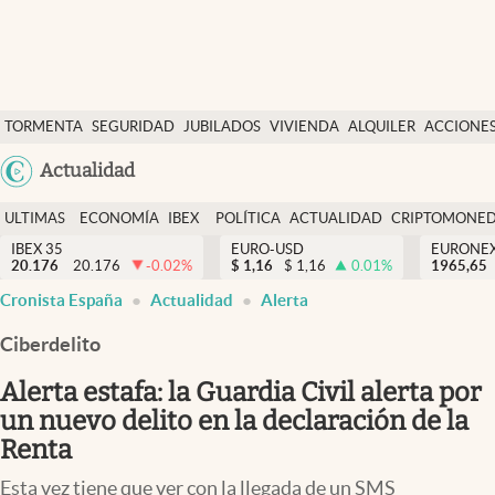
Últimas Noticias
TORMENTA
SEGURIDAD
JUBILADOS
VIVIENDA
ALQUILER
ACCIONE
Economía y finanzas
SOCIAL
Argentina
Actualidad
Política
España
Actualidad
ULTIMAS
ECONOMÍA
IBEX
POLÍTICA
ACTUALIDAD
CRIPTOMONE
México
NOTICIAS
Y
Y
IBEX 35
EURO-USD
EURONE
Criptomonedas
20.176
20.176
-0.02
%
$
1,16
$
1,16
0.01
%
USA
1965,65
FINANZAS
EURO
Cronista España
Actualidad
Alerta
Colombia
España
Uruguay
Ciberdelito
Alerta estafa: la Guardia Civil alerta por
un nuevo delito en la declaración de la
Renta
Esta vez tiene que ver con la llegada de un SMS