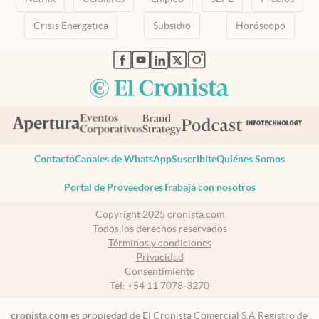
Crisis Energetica
Subsidio
Horóscopo
abre en nueva pestaña
abre en nueva pestaña
abre en nueva pestaña
abre en nueva pestaña
abre en nueva pestaña
Contacto
Canales de WhatsApp
Suscribite
Quiénes Somos
Portal de Proveedores
Trabajá con nosotros
Copyright 2025 cronista.com
Todos los derechos reservados
Términos y condiciones
Privacidad
Consentimiento
Tel:
+54 11 7078-3270
cronista.com
es propiedad de El Cronista Comercial S.A Registro de