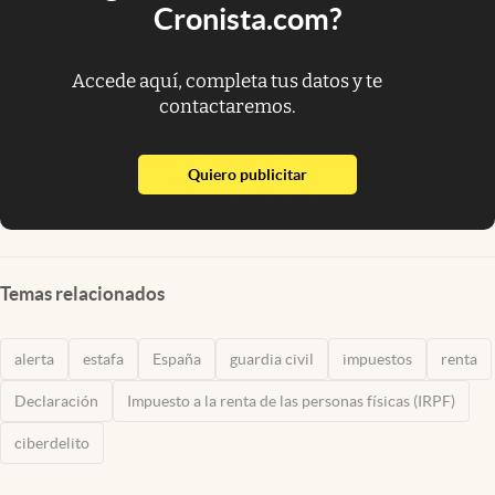
Cronista.com?
Accede aquí, completa tus datos y te
contactaremos.
abre en nueva pestaña
Quiero publicitar
Temas relacionados
alerta
estafa
España
guardia civil
impuestos
renta
Declaración
Impuesto a la renta de las personas físicas (IRPF)
ciberdelito