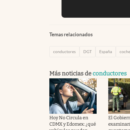
Temas relacionados
conductores
DGT
España
coch
Más noticias de
conductores
Hoy No Circula en
El Gobier
CDMX y Edomex: ¿qué
examinará