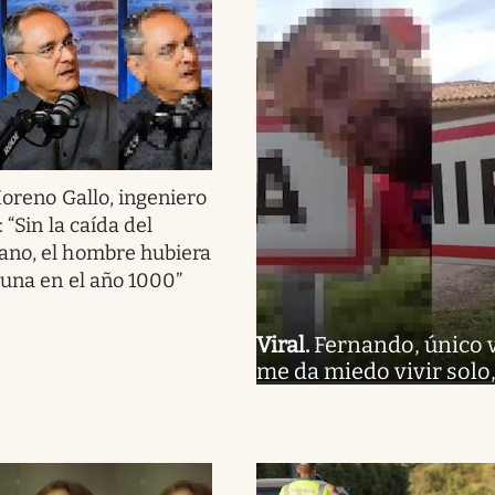
oreno Gallo, ingeniero
 “Sin la caída del
ano, el hombre hubiera
Luna en el año 1000”
Viral
.
Fernando, único 
me da miedo vivir solo