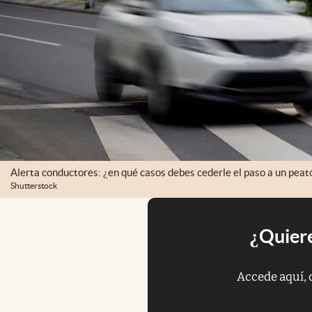
Alerta conductores: ¿en qué casos debes cederle el paso a un pea
Shutterstock
¿Quiere
Accede aquí, 