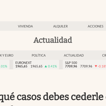
VIVIENDA
ALQUILER
ACCIONES
Actualidad
EX Y EURO
POLÍTICA
ACTUALIDAD
C
EURONEXT
S&P 500
.01
%
1965,65
1965,65
0.41
%
7709,96
7709,96
-0.18
qué casos debes cederle 