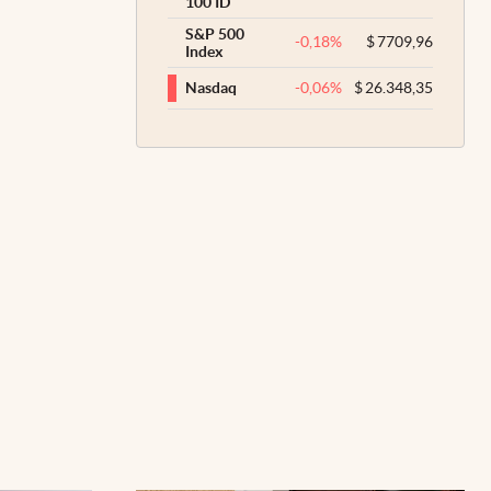
100 ID
S&P 500
-0,18
%
$
7709,96
Index
-0,06
%
$
26.348,35
Nasdaq