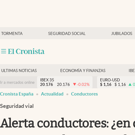
Últimas Noticias
TORMENTA
SEGURIDAD SOCIAL
JUBILADOS
Economía y finanzas
Política
Actualidad
Criptomonedas
ULTIMAS NOTICIAS
ECONOMÍA Y FINANZAS
IB
IBEX 35
EURO-USD
Ir a mercados online
20.176
20.176
-0.02
%
$
1,16
$
1,16
0
Cronista España
Actualidad
Conductores
Seguridad vial
Alerta conductores: ¿en 