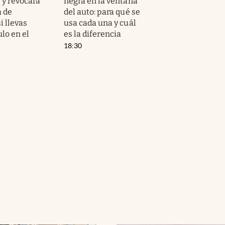
 y revocará
negra en la ventana
a de
del auto: para qué se
i llevas
usa cada una y cuál
ulo en el
es la diferencia
18:30