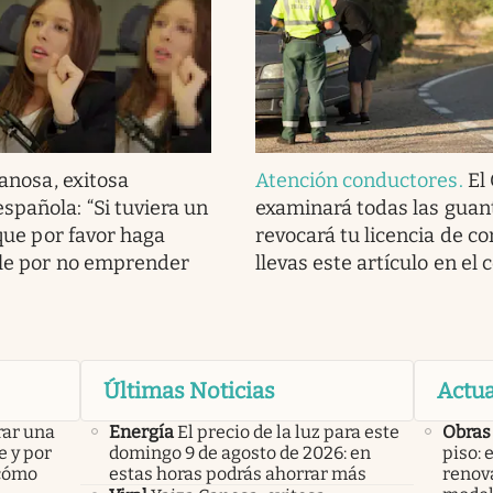
anosa, exitosa
Atención conductores
.
El
spañola: “Si tuviera un
examinará todas las guan
a que por favor haga
revocará tu licencia de co
ble por no emprender
llevas este artículo en el 
Últimas Noticias
Actua
rar una
Energía
El precio de la luz para este
Obras
e y por
domingo 9 de agosto de 2026: en
piso: 
 cómo
estas horas podrás ahorrar más
renova