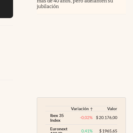
más de 40 años, pero adelanten su
jubilación
Variación
Valor
Ibex 35
-0,02
%
$
20.176,00
Index
Euronext
0,41
%
$
1965,65