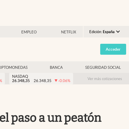
Edición:
España
EMPLEO
NETFLIX
Argentina
Acceder
España
México
RIPTOMONEDAS
BANCA
SEGURIDAD SOCIAL
USA
NASDAQ
Colombia
Ver más cotizaciones
%
26.348,35
26.348,35
-0.06
%
Uruguay
el paso a un peatón