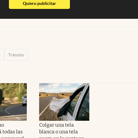
abre en nueva pestaña
Quiero publicitar
e
Tránsito
no
Colgar una tela
 todas las
blanca o una tela