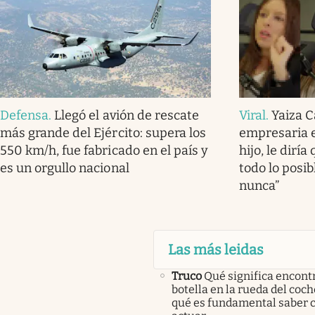
Defensa
.
Llegó el avión de rescate
Viral
.
Yaiza C
más grande del Ejército: supera los
empresaria e
550 km/h, fue fabricado en el país y
hijo, le dirí
es un orgullo nacional
todo lo posi
nunca”
Las más leidas
Truco
Qué significa encont
botella en la rueda del coch
qué es fundamental saber