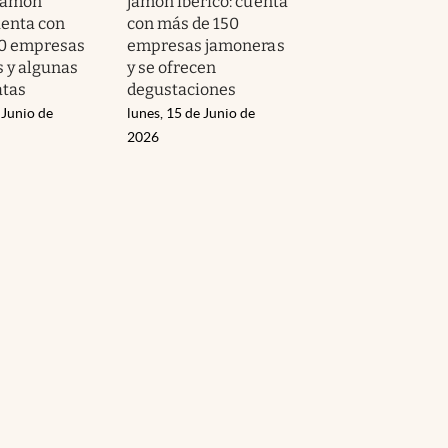
jamón
jamón ibérico: cuenta
uenta con
con más de 150
50 empresas
empresas jamoneras
 y algunas
y se ofrecen
atas
degustaciones
 Junio de
lunes, 15 de Junio de
2026