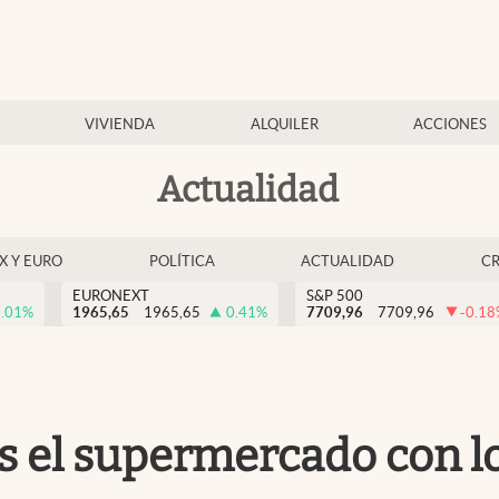
VIVIENDA
ALQUILER
ACCIONES
Actualidad
EX Y EURO
POLÍTICA
ACTUALIDAD
C
EURONEXT
S&P 500
.01
%
1965,65
1965,65
0.41
%
7709,96
7709,96
-0.18
s el supermercado con l