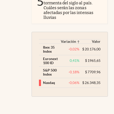
5
tormenta del siglo al país.
Cuáles serán las zonas
afectadas por las intensas
lluvias
Variación
Valor
Ibex 35
-0,02
%
$
20.176,00
Index
Euronext
0,41
%
$
1965,65
100 ID
S&P 500
-0,18
%
$
7709,96
Index
-0,06
%
$
26.348,35
Nasdaq