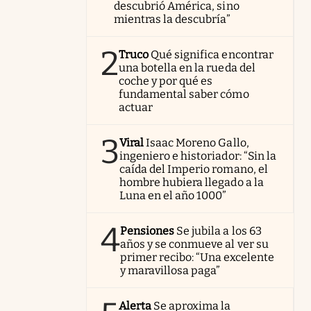
descubrió América, sino
mientras la descubría”
2
Truco
Qué significa encontrar
una botella en la rueda del
coche y por qué es
fundamental saber cómo
actuar
3
Viral
Isaac Moreno Gallo,
ingeniero e historiador: “Sin la
caída del Imperio romano, el
hombre hubiera llegado a la
Luna en el año 1000”
4
Pensiones
Se jubila a los 63
años y se conmueve al ver su
primer recibo: “Una excelente
y maravillosa paga”
Alerta
Se aproxima la