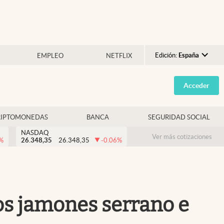
Edición:
España
EMPLEO
NETFLIX
Argentina
Acceder
España
México
RIPTOMONEDAS
BANCA
SEGURIDAD SOCIAL
USA
NASDAQ
Colombia
Ver más cotizaciones
%
26.348,35
26.348,35
-0.06
%
Uruguay
os jamones serrano e