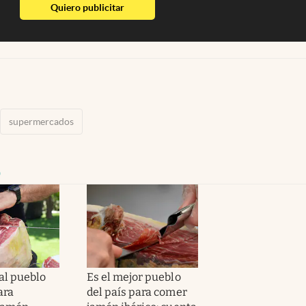
abre en nueva pestaña
Quiero publicitar
supermercados
o
al pueblo
Es el mejor pueblo
ara
del país para comer