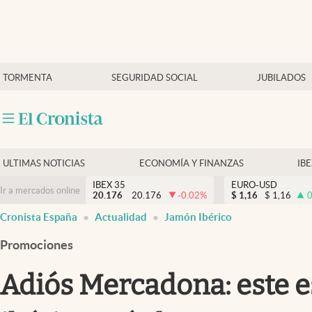
Últimas Noticias
TORMENTA
SEGURIDAD SOCIAL
JUBILADOS
Economía y finanzas
Política
Actualidad
Criptomonedas
ULTIMAS NOTICIAS
ECONOMÍA Y FINANZAS
IB
IBEX 35
EURO-USD
Ir a mercados online
20.176
20.176
-0.02
%
$
1,16
$
1,16
0
Cronista España
Actualidad
Jamón Ibérico
Promociones
Adiós Mercadona: este e