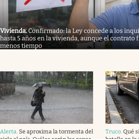
Vivienda
.
Confirmado: la Ley concede a los inq
hasta 5 años en la vivienda, aunque el contrato 
menos tiempo
Alerta
.
Se aproxima la tormenta del
Truco
.
Qué s