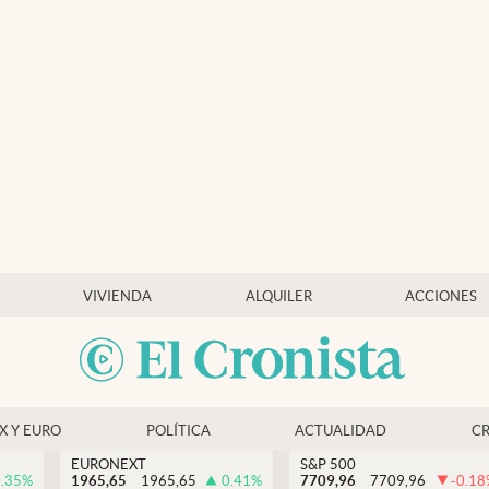
VIVIENDA
ALQUILER
ACCIONES
EX Y EURO
POLÍTICA
ACTUALIDAD
C
EURONEXT
S&P 500
.35
%
1965,65
1965,65
0.41
%
7709,96
7709,96
-0.18