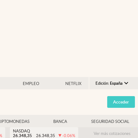
Edición:
España
EMPLEO
NETFLIX
Argentina
Acceder
España
México
RIPTOMONEDAS
BANCA
SEGURIDAD SOCIAL
USA
NASDAQ
Colombia
Ver más cotizaciones
%
26.348,35
26.348,35
-0.06
%