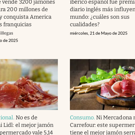
e vende 3200 jamones
ibérico español fue premi
tura 200 millones de
diario inglés más influyen
 y conquista America
mundo: ¿cuáles son sus
s franquicias
cualidades?
illegas
miércoles, 21 de Mayo de 2025
io de 2025
cional
.
No es de
Consumo
.
Ni Mercadona 
 Lidl: el mejor jamón
Carrefour: este superme
upermercado vale 5,14
tiene el mejor jamón serr