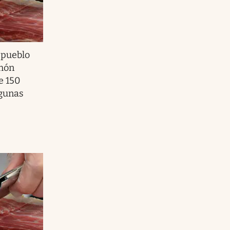
 pueblo
amón
e 150
gunas