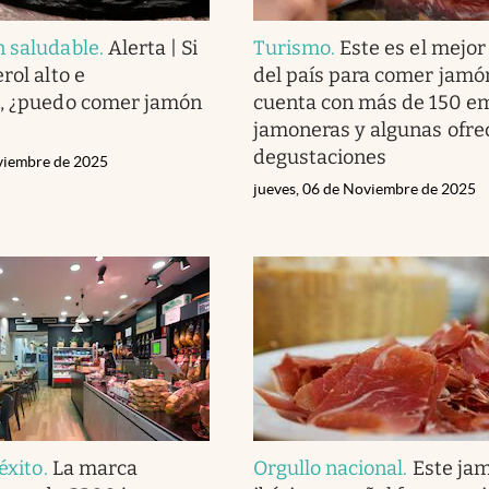
n saludable
.
Alerta | Si
Turismo
.
Este es el mejor
rol alto e
del país para comer jamón
n, ¿puedo comer jamón
cuenta con más de 150 e
jamoneras y algunas ofre
degustaciones
viembre de 2025
jueves, 06 de Noviembre de 2025
éxito
.
La marca
Orgullo nacional
.
Este ja