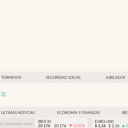
Últimas Noticias
Economía y finanzas
Política
Actualidad
Criptomonedas
TORMENTA
SEGURIDAD SOCIAL
JUBILADOS
ULTIMAS NOTICIAS
ECONOMÍA Y FINANZAS
IB
IBEX 35
EURO-USD
Ir a mercados online
20.176
20.176
-0.02
%
$
1,16
$
1,16
0