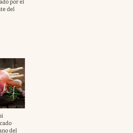
ado por el
te del
ni
rcado
ano del