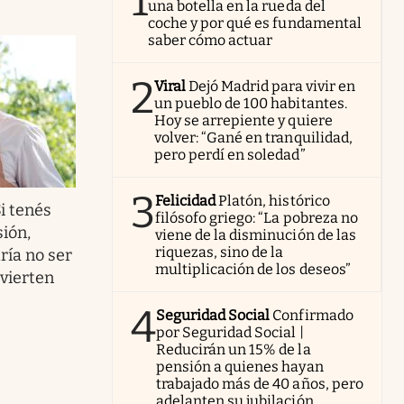
1
una botella en la rueda del
coche y por qué es fundamental
saber cómo actuar
2
Viral
Dejó Madrid para vivir en
un pueblo de 100 habitantes.
Hoy se arrepiente y quiere
volver: “Gané en tranquilidad,
pero perdí en soledad”
3
Felicidad
Platón, histórico
i tenés
filósofo griego: “La pobreza no
sión,
viene de la disminución de las
riquezas, sino de la
ía no ser
multiplicación de los deseos”
dvierten
4
Seguridad Social
Confirmado
por Seguridad Social |
Reducirán un 15% de la
pensión a quienes hayan
trabajado más de 40 años, pero
adelanten su jubilación