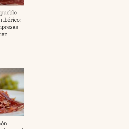
 pueblo
 ibérico:
mpresas
cen
món