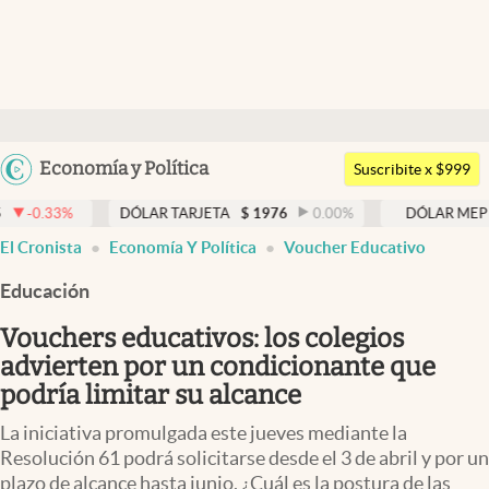
Últimas noticias
Dólar
Argentina
Economía y Política
Members
Suscribite x $999
España
Economía y Política
DÓLAR TARJETA
$
1976
0.00
%
DÓLAR MEP
$
1524
0.
México
El Cronista
Economía Y Política
Voucher Educativo
Finanzas y Mercados
USA
Educación
Mercados Online
Colombia
Uruguay
Vouchers educativos: los colegios
Negocios
advierten por un condicionante que
Columnistas
podría limitar su alcance
Otras secciones
La iniciativa promulgada este jueves mediante la
Resolución 61 podrá solicitarse desde el 3 de abril y por un
Apertura
plazo de alcance hasta junio. ¿Cuál es la postura de las