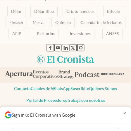
Dólar
Dólar Blue
Criptomonedas
Bitcoin
Fintech
Merval
Quiniela
Calendario de feriados
AFIP
Paritarias
Inversiones
ANSES
abre en nueva pestaña
abre en nueva pestaña
abre en nueva pestaña
abre en nueva pestaña
abre en nueva pestaña
Contacto
Canales de WhatsApp
Suscribite
Quiénes Somos
Portal de Proveedores
Trabajá con nosotros
Copyright 2025 cronista.com
×
Sign in to El Cronista with Google
Todos los derechos reservados
Términos y condiciones
Privacidad