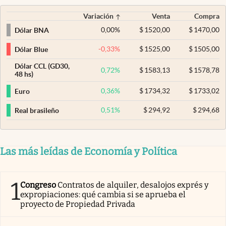
Variación
Venta
Compra
0,00
%
$
1520,00
$
1470,00
Dólar BNA
-0,33
%
$
1525,00
$
1505,00
Dólar Blue
Dólar CCL (GD30,
0,72
%
$
1583,13
$
1578,78
48 hs)
0,36
%
$
1734,32
$
1733,02
Euro
0,51
%
$
294,92
$
294,68
Real brasileño
Las más leídas de Economía y Política
1
Congreso
Contratos de alquiler, desalojos exprés y
expropiaciones: qué cambia si se aprueba el
proyecto de Propiedad Privada