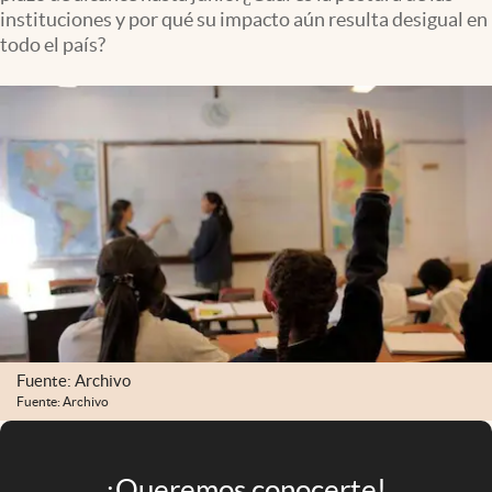
Infotechnology
instituciones y por qué su impacto aún resulta desigual en
todo el país?
Clase
Clima
Mundial 2026
Eventos Corporativos
El Cronista Studio
Mediakit
abre en nueva pestaña
Argentina
Fuente: Archivo
Fuente: Archivo
¡Queremos conocerte!