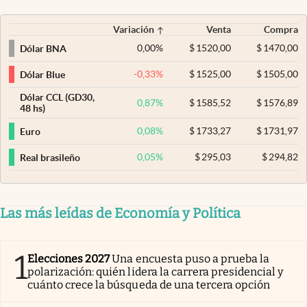
Variación
Venta
Compra
0,00
%
$
1520,00
$
1470,00
Dólar BNA
-0,33
%
$
1525,00
$
1505,00
Dólar Blue
Dólar CCL (GD30,
0,87
%
$
1585,52
$
1576,89
48 hs)
0,08
%
$
1733,27
$
1731,97
Euro
0,05
%
$
295,03
$
294,82
Real brasileño
Las más leídas de Economía y Política
1
Elecciones 2027
Una encuesta puso a prueba la
polarización: quién lidera la carrera presidencial y
cuánto crece la búsqueda de una tercera opción