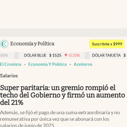
Últimas noticias
Dólar
Argentina
Economía y Política
Members
Suscribite x $999
España
Economía y Política
DÓLAR BLUE
$
1525
-0.33
%
DÓLAR TARJETA
$
1976
0.0
México
abre en nueva pestaña
El Cronista
Economía Y Política
Aceiteros
Finanzas y Mercados
USA
Salarios
Mercados Online
Colombia
Uruguay
Super paritaria: un gremio rompió el
Negocios
techo del Gobierno y firmó un aumento
Columnistas
del 21%
Otras secciones
Además, se fijó el pago de una suma extraordinaria y no
remunerativa por única vez que se abonará con los
Apertura
salarios de junio de 2025.