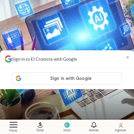
×
Sign in to El Cronista with Google
Globant
.
Claude: qué puede hacer la inteligencia
Dolar
Inicio
Alertas
Ingresar
Menú