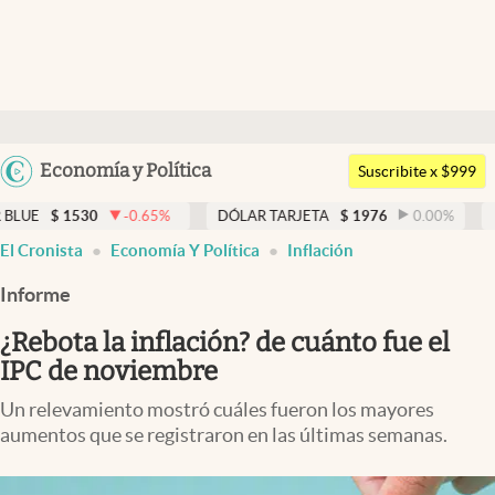
Últimas noticias
Dólar
Argentina
Economía y Política
Members
Suscribite x $999
España
Economía y Política
-0.65
%
DÓLAR TARJETA
$
1976
0.00
%
DÓLAR MEP
$
1
México
El Cronista
Economía Y Política
Inflación
Finanzas y Mercados
USA
Informe
Mercados Online
Colombia
Uruguay
¿Rebota la inflación? de cuánto fue el
Negocios
IPC de noviembre
Columnistas
Un relevamiento mostró cuáles fueron los mayores
Otras secciones
aumentos que se registraron en las últimas semanas.
Apertura