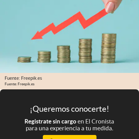
Infotechnology
Clase
Clima
Mundial 2026
Eventos Corporativos
El Cronista Studio
Mediakit
Fuente: Freepik.es
Fuente: Freepik.es
abre en nueva pestaña
Argentina
¡Queremos conocerte!
Registrate sin cargo
en El Cronista
para una experiencia a tu medida.