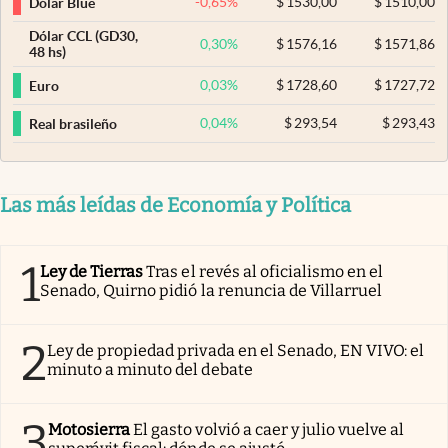
-0,65
%
$
1530,00
$
1510,00
Dólar Blue
Dólar CCL (GD30,
0,30
%
$
1576,16
$
1571,86
48 hs)
0,03
%
$
1728,60
$
1727,72
Euro
0,04
%
$
293,54
$
293,43
Real brasileño
Las más leídas de Economía y Política
1
Ley de Tierras
Tras el revés al oficialismo en el
Senado, Quirno pidió la renuncia de Villarruel
2
Ley de propiedad privada en el Senado, EN VIVO: el
minuto a minuto del debate
3
Motosierra
El gasto volvió a caer y julio vuelve al