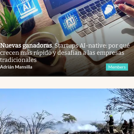
Nuevas ganadoras
.
Startups AI-native: por qué
crecen más rápido y desafían a las empresas
tradicionales
Adrián Mansilla
Members