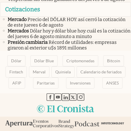
Cotizaciones
Mercado
Precio del DÓLAR HOY: así cerró la cotización
de este jueves 6 de agosto
Mercados
Dólar hoy y dólar blue hoy: cuál es la cotización
del jueves 6 de agosto minuto a minuto
Presión cambiaria
Récord de utilidades: empresas
giraron al exterior u$s 1891 millones
Dólar
Dólar Blue
Criptomonedas
Bitcoin
Fintech
Merval
Quiniela
Calendario de feriados
AFIP
Paritarias
Inversiones
ANSES
abre en nueva pestaña
abre en nueva pestaña
abre en nueva pestaña
abre en nueva pestaña
abre en nueva pestaña