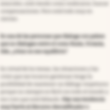
aranceles, está viendo como reubicarse, buscar
compensaciones. Pero está todo muy en
ciernes.
Es una de las personas que dialoga con países
que no dialogan entre sí como Rusia, Ucrania,
Irán, ¿cómo es ese equilibrio?
En virtud de los temas, las situaciones y las
crisis que me tocaron gestionar tengo la
posibilidad de mantener un diálogo respetuoso
porque no siempre es fácil con todo el mundo y
eso creo que está faltando.
Hay una tendencia
muy fuerte al discurso descalificador o