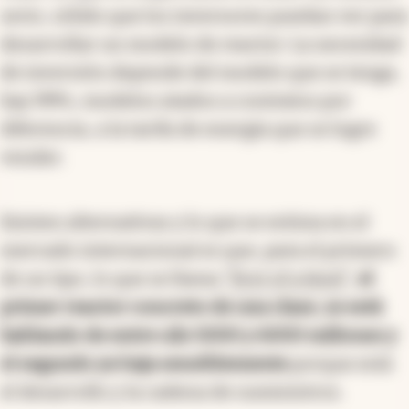
serio, sólido que los inversores puedan ver para
desarrollar un modelo de reactor. La necesidad
de inversión depende del modelo que se tenga,
hay PPPs, modelos atados a contratos por
diferencia, a la tarifa de energía que se logre
vender.
Existen alternativas y lo que se estima en el
mercado internacional es que, para el primero
de un tipo, lo que se llama
"first of a kind"
,
el
primer reactor concreto de una clase, se está
hablando de entre u$s 5000 y 6000 millones y
el segundo ya baja sensiblemente
porque está
el desarrollo y la cadena de suministros.