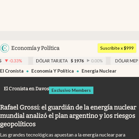
Últimas noticias
Dólar
Argentina
Economía y Política
Members
Suscribite x $999
España
Economía y Política
ÓLAR TARJETA
$
1976
0.00
%
DÓLAR MEP
$
1526,03
0.43
México
El Cronista
Economía Y Política
Energia Nuclear
Finanzas y Mercados
USA
Mercados Online
Colombia
El Cronista en Davos
Exclusivo Members
Uruguay
Negocios
Rafael Grossi: el guardián de la energía nuclear
Columnistas
mundial analizó el plan argentino y los riesgos
Otras secciones
geopolíticos
Apertura
Las grandes tecnológicas apuestan a la energía nuclear para