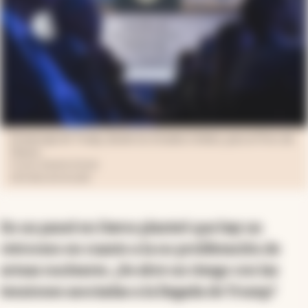
El mensaje de Trump, desde los Estados Unidos, para el Foro de
Davos
Fuente: EPA/KEYSTONE
MICHAEL BUHOLZER
En un panel en Davos planteó que hay un
retroceso en cuanto a la no proliferación de
armas nucleares. ¿Se abre un riesgo con las
tensiones asociadas a la llegada de Trump?