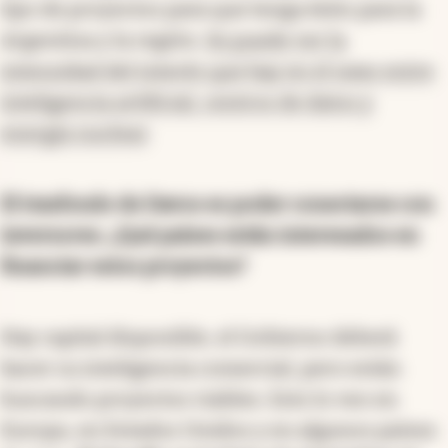
tipo de proyectos para que tenga éxito para la
Argentina y la región.
Se puede ver la
intensidad del interés que hay en el nexo entre
inteligencia artificial, centros de datos y
energía nuclear
.
El trasfondo de Davos es poder conectarse con
inversores. ¿Qué países están interesados en
financiar estos proyectos?
Hay capital disponible, el Gobierno deberá
hacer su inteligencia comercial, pero están
buscando proyectos viables. Esto lo veo en
Europa, en Estados Unidos y en algunos países