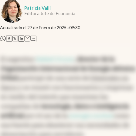
Patricia Valli
Editora Jefe de Economía
Actualizado el
27 de Enero de 2025
09:30
abre en nueva pestaña
abre en nueva pestaña
abre en nueva pestaña
abre en nueva pestaña
El argentino
Rafael Grossi
, director de la
Organización Internacional de Energía Atómica
(OIEA)
participó de una serie de
bilaterales en
Davos
y se reunió con funcionarios y empresas
en medio del interés que muestran las
compañías de
tecnología, datos e inteligencia
artificial
por el uso de la
energía nuclear
como
una fuente para abastecer sus necesidades de
alimentación para servidores.