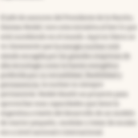
El jefe de asesores del Presidente de la Nación,
Damian Reidel, tuvo esta iniciativa al leer lo que
está sucediendo en el mundo. Aquí en Davos se
ve claramente que
la energía nuclear está
siendo escogida por las grandes empresas de
alta tecnología como la fuente energética
preferida por su versatilidad, flexibilidad y
permanencia
, la nuclear es siempre
permanente. Reidel diseñó un proyecto para
aprovechar esas capacidades que tiene la
Argentina a través del desarrollo de un modelo
de reactor pequeño, modular y tratar de escalar
eso a nivel nacional e internacional.