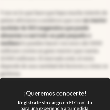
Y eso es lo que hace que haya mucho interés de
países africanos a asiáticos que con
un reactor
modular de 300 megavatios que puede
alimentar a casi todo un país pequeño o
mediano
lo pueden hacer con esos u$s 5000
millones contra un gran reactor que cuesta
12.000 millones. El mercado está, el resto
depende de una cantidad de factores y cómo se
gestiona.
¡Queremos conocerte!
Registrate sin cargo
en El Cronista
para una experiencia a tu medida.