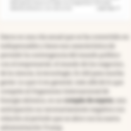
debe gastar menos en todas sus erogaciones. El Estado
...
Leer más
debería achicarse y ser solo un me
Davos es una cita anual que se ha convertido en
indispensable y tiene esa característica de
permitir la convergencia del mundo político
con el empresarial, el mundo de los negocios,
de la ciencia, la tecnología. Es útil para mucha
gente. Lo que vi en general, más allá de lo que
compete al Organismo Internacional de
Energía Atómica, es un
compás de espera
, una
anticipación no necesariamente negativa con
relación al período que se abre con la nueva
administración Trump.