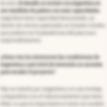
de Asia.
El desafío es incluir a la Argentina en
ese ramillete de países con esas capacidades
.
Argentina tiene capacidad demostrada, un
diseño de reactor patentado en Estados Unidos
que pudiera ser la plataforma útil para esos
emprendimientos.
¿Cómo ven los inversores las condiciones de
Argentina y qué nivel de inversión se necesita
para escalar el proyecto?
Hay un interés por Argentina y es una ventaja
comparativa con el relacionamiento que tiene
Milei. Lo que es importante es tener un modelo