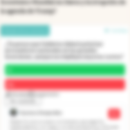
Económico Mundial en Davos y la irrupción de
la agenda de Trump?
Debate de los lectores
3 en línea
¿Te parece que Gobierno debería priorizar
proveedores nacionales en las grandes
inversiones, aunque eso implique mayores costos?
Sí
No
14 votos
1 argumento
Ver resultado
Gustavo Desjardins
No
Simple. El costo es mayor y lo tenemos que pagar los
independientes con seguro con alta de impuestos. El Estado