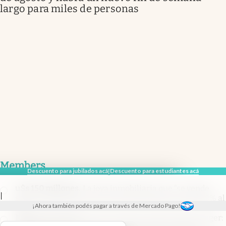
largo para miles de personas
Members
Descuento para jubilados acá
Descuento para estudiantes acá
|
u$s 150 millones
.
La joya inmobiliaria que “se vende
|
sola”: será la nueva torre más alta del país y dará 100% al
¡Ahora también podés pagar a través de Mercado Pago!
río
Marina mercante
.
El nuevo frente contra Sturzenegger: