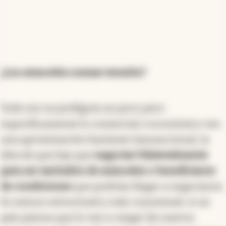
¿Los aranceles suman tensión?
Todo eso se prefigura un poco pero
específicamente lo comercial o económico veo
una aproximación bastante transaccional, la
idea de que hay que
negociar bilateralmente
para ser excluidos de aranceles o beneficiarse
de condiciones
que podrían llegar a negociarse.
Es menos estructural y más coyuntural, si un
país piensa que lo van a cargar de nuevos