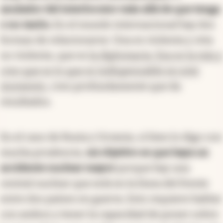
anulador del interlocutor más allá de que tenga
o no razón.
En el mundo internacional hay dos
formas de relacionarse. Una es violenta y otra
no violenta, que es
la diplomacia. Esa es la mía y
creo que es lo que es indispensable en este
momento
, creo profundamente que da
resultados.
En el caso de Rusia y Ucrania, si bien lo digo con
mucha prudencia,
mi objetivo es que haya un
accidente nuclear mayor
porque hay una
central nuclear que está en la línea del frente
entre dos países en guerra. Esto requiere hablar
con ambos y tener la capacidad de poner sobre