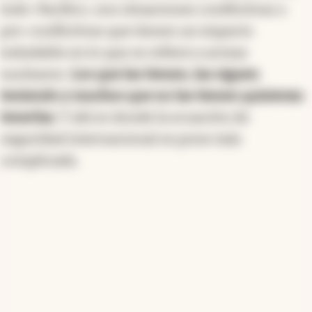
Indo-Pacífico, son situaciones conflictivas o
pre-conflictivas que tienen un impacto
indudable en lo que se refiere a armas
nucleares.
Los que las tienen, las siguen
teniendo y muchos que no las tienen quisieran
tenerlas.
Y ahí es donde la ecuación de
seguridad internacional se pone más
complicada.