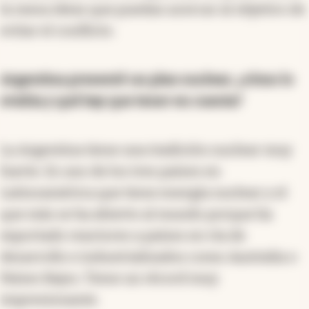
la mesa ideas que puedan acercar al objetivo de
evitar el conflicto.
Argentina presentó un plan nuclear, ¿cómo lo
evalúa y qué hay que tener en cuenta?
La Argentina tiene una tradición nuclear muy
fuerte. Es uno de los tres países en
Latinoamérica que tiene energía nuclear y el
que más se ha abierto al mundo porque ha
exportado reactores a países en vía de
desarrollo e industrializados como Australia o
Países Bajos. Tiene un récord muy
impresionante.