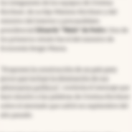
los integrantes de los equipos de Cristina
Kirchner, de su hijo Máximo Kirchner y del
ministro del Interior y precandidato
presidencial
Eduardo "Wado" de Pedro
. Uno de
los primeros retuits fue el del ministro de
Economía Sergio Massa.
"Proponen la construcción de un país para
pocos que incluye la eliminación de sus
adversarios políticos"
, continúa el mensaje que
hace alusión a las palabras de Cristina Kirchner
sobre el atentado que sufrió en septiembre del
año pasado.