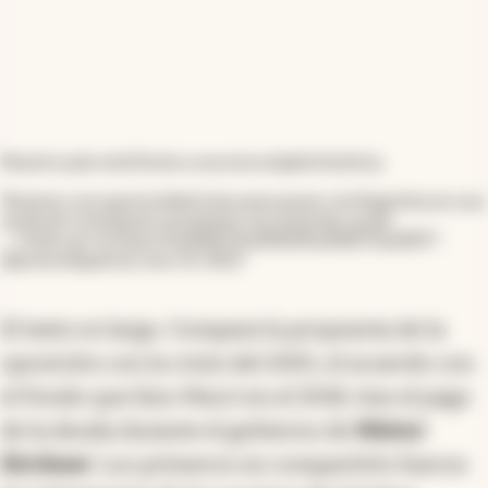
Nuestro país está frente a una encrucijada histórica.
Tenemos una oportunidad única para poner a la Argentina en una
senda de crecimiento económico con inclusión social.
— Unión por la Patria %uD83C%uDDE6%uD83C%uDDF7
(@unionxlapatria)
June 14, 2023
El texto es largo. Compara la propuesta de la
oposición con la crisis del 2001, el acuerdo con
el Fondo que hizo Macri en el 2018, tras el pago
de la deuda durante el gobierno de
Néstor
Kirchner
. Los primeros en compartirlo fueron