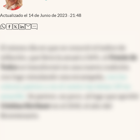
Actualizado el
14 de Junio de 2023
21:48
abre en nueva pestaña
abre en nueva pestaña
abre en nueva pestaña
abre en nueva pestaña
El mismo día en que se conoció el índice de
inflación, que lleva la anual a 114%, el
Frente de
Todos
se transformó en una nueva coalición
con logo simulando una escarapela,
con los
colores patrios y en el centro las letras UP en
amarillo.
Se parece, un poco, al logo que aprobó
Cristina Kirchner
en el 2010, el año del
Bicentenario.