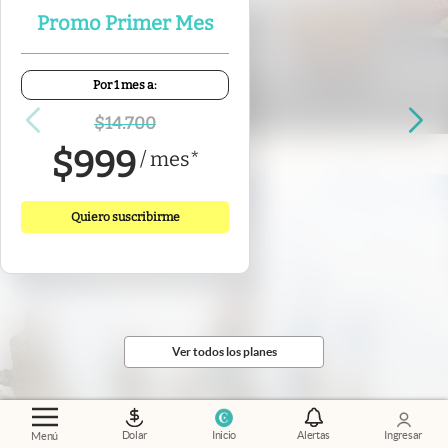
Promo Primer Mes
Experiencias
.
Cocina sin timidez en una
esquina de barrio
Por 1 mes a:
Florencia Pulla
$
14.700
$
999
/
mes
*
Quiero suscribirme
Ver todos los planes
Dolar
Inicio
Alertas
Ingresar
Menú