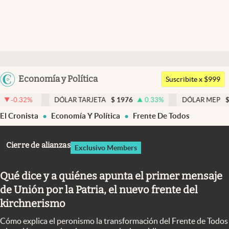
Últimas noticias
Dólar
Argentina
Economía y Política
Members
Suscribite x $999
España
Economía y Política
DÓLAR TARJETA
$
1976
0.33
%
DÓLAR MEP
$
1518,45
-
México
El Cronista
Economía Y Política
Frente De Todos
Finanzas y Mercados
USA
Mercados Online
Colombia
Cierre de alianzas
Exclusivo Members
Uruguay
Negocios
Qué dice y a quiénes apunta el primer mensaje
Columnistas
de Unión por la Patria, el nuevo frente del
Otras secciones
kirchnerismo
Apertura
Cómo explica el peronismo la transformación del Frente de Todos