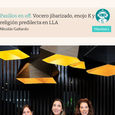
Pasillos en off
.
Vocero jibarizado, enojo K y la
religión predilecta en LLA
Nicolás Gallardo
Members