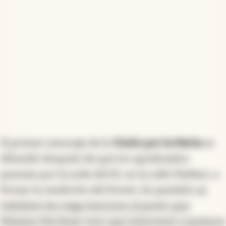
El primer mensaje de la
Unión por la Patria
se
difundió después de que los apoderados
pasaran por la sede del PJ, en la calle Matheu, a
firmar la reedición del frente. En paralelo
se
trababan las negociaciones al punto que
Máximo Kirchner tuvo que intervenir y juntarse