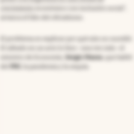
crecimiento
económico con inclusión social",
arranca el hilo del oficialismo.
El problema es explicar por qué aún no sucedió.
El sábado en un acto lo hizo -una vez más- el
ministro de Economía,
Sergio Massa
, que habló
del
FMI
, la pandemia y la sequía.