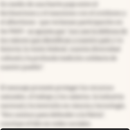
En medio de una fuerte puja entre el
kirchnerismo y el massismo con el sciolismo y
el albertismo -que reclaman participación en
las PASO-
se apunta que "nos une la defensa de
los valores que identifican a nuestro país
y su
historia: la visión federal, nuestra diversidad
cultural y la profunda tradición solidaria de
nuestro pueblo".
El mensaje promete proteger los recursos
naturales, el trabajo y los salarios, la industria
nacional y la inversión en ciencia y tecnología.
"Nos unimos para defender a la Patria",
concluye el hilo en redes sociales.