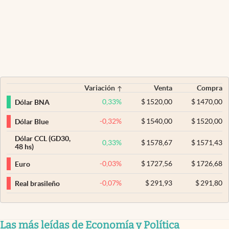
Variación
Venta
Compra
0,33
%
$
1520,00
$
1470,00
Dólar BNA
-0,32
%
$
1540,00
$
1520,00
Dólar Blue
Dólar CCL (GD30,
0,33
%
$
1578,67
$
1571,43
48 hs)
-0,03
%
$
1727,56
$
1726,68
Euro
-0,07
%
$
291,93
$
291,80
Real brasileño
Las más leídas de Economía y Política