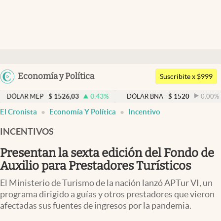
Últimas noticias
Dólar
Argentina
Economía y Política
Members
Suscribite x $999
España
Economía y Política
EP
$
1526,03
0.43
%
DÓLAR BNA
$
1520
0.00
%
DÓL
México
El Cronista
Economía Y Política
Incentivo
Finanzas y Mercados
USA
INCENTIVOS
Mercados Online
Colombia
Uruguay
Presentan la sexta edición del Fondo de
Negocios
Auxilio para Prestadores Turísticos
Columnistas
El Ministerio de Turismo de la nación lanzó APTur VI, un
Otras secciones
programa dirigido a guías y otros prestadores que vieron
afectadas sus fuentes de ingresos por la pandemia.
Apertura