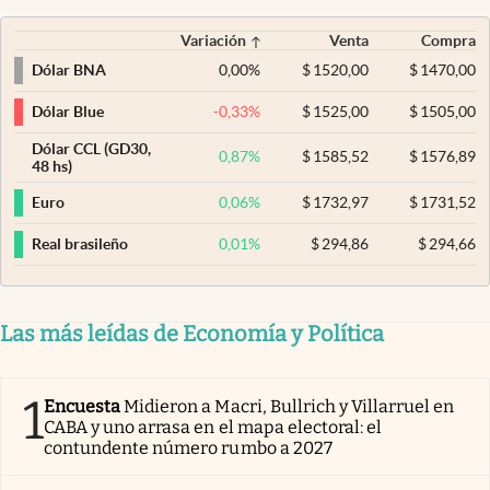
Variación
Venta
Compra
0,00
%
$
1520,00
$
1470,00
Dólar BNA
-0,33
%
$
1525,00
$
1505,00
Dólar Blue
Dólar CCL (GD30,
0,87
%
$
1585,52
$
1576,89
48 hs)
0,06
%
$
1732,97
$
1731,52
Euro
0,01
%
$
294,86
$
294,66
Real brasileño
Las más leídas de Economía y Política
1
Encuesta
Midieron a Macri, Bullrich y Villarruel en
CABA y uno arrasa en el mapa electoral: el
contundente número rumbo a 2027