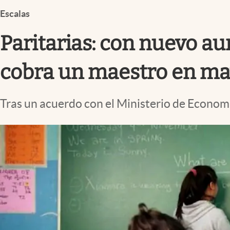
Infotechnology
Escalas
Clase
Paritarias: con nuevo a
Clima
Mundial 2026
cobra un maestro en ma
Eventos Corporativos
Tras un acuerdo con el Ministerio de Econom
El Cronista Studio
Mediakit
abre en nueva pestaña