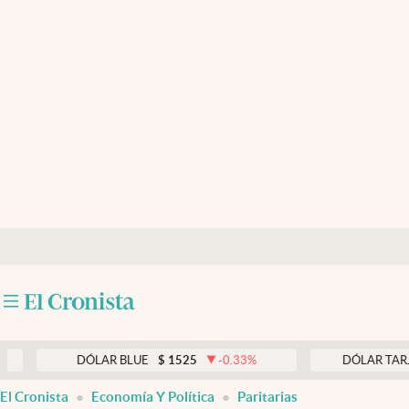
Últimas noticias
Dólar
Members
Economía y Política
Finanzas y Mercados
Mercados Online
Negocios
Columnistas
Otras secciones
DÓLAR BLUE
$
1525
-0.33
%
DÓLAR TARJETA
$
1
Apertura
El Cronista
Economía Y Política
Paritarias