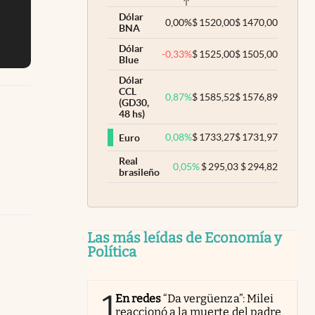
Dólar
0,00
%
$
1520,00
$
1470,00
BNA
Dólar
-0,33
%
$
1525,00
$
1505,00
Blue
Dólar
CCL
0,87
%
$
1585,52
$
1576,89
(GD30,
48 hs)
0,08
%
$
1733,27
$
1731,97
Euro
Real
0,05
%
$
295,03
$
294,82
brasileño
Las más leídas de Economía y
Política
1
En redes
“Da vergüenza”: Milei
reaccionó a la muerte del padre