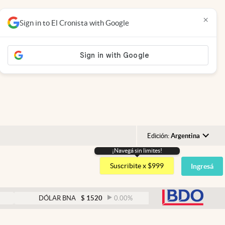
×
Sign in to El Cronista with Google
Edición:
Argentina
¡Navegá sin limites!
Argentina
Suscribite x $999
Ingresá
España
México
abre
DÓLAR BNA
$
1520
0.00
%
DÓLAR BLUE
$
1525
USA
Colombia