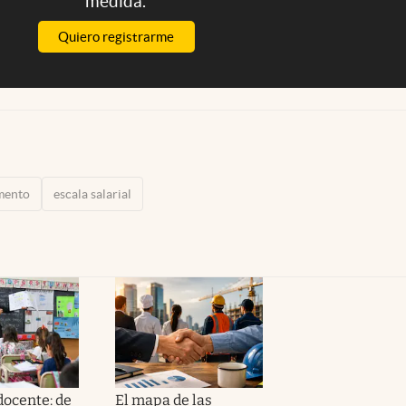
medida.
Quiero registrarme
mento
escala salarial
docente: de
El mapa de las