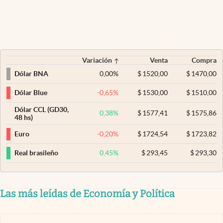
Variación
Venta
Compra
0,00
%
$
1520,00
$
1470,00
Dólar BNA
-0,65
%
$
1530,00
$
1510,00
Dólar Blue
Dólar CCL (GD30,
0,38
%
$
1577,41
$
1575,86
48 hs)
-0,20
%
$
1724,54
$
1723,82
Euro
0,45
%
$
293,45
$
293,30
Real brasileño
Las más leídas de Economía y Política