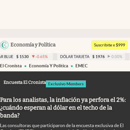
Últimas noticias
Dólar
Argentina
Economía y Política
Members
Suscribite x $999
España
Economía y Política
-0.65
%
DÓLAR TARJETA
$
1976
0.00
%
DÓLAR MEP
$
México
El Cronista
Economía Y Política
EMEC
Finanzas y Mercados
USA
Mercados Online
Colombia
Encuesta El Cronista
Exclusivo Members
Uruguay
Negocios
Para los analistas, la inflación ya perfora el 2%:
Columnistas
¿cuándo esperan al dólar en el techo de la
Otras secciones
banda?
Apertura
Las consultoras que participaron de la encuesta exclusiva de El