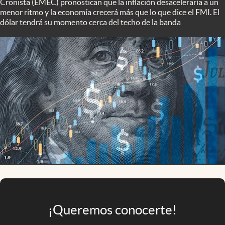
Cronista (EMEC) pronostican que la inflación desaceleraría a un
Infotechnology
menor ritmo y la economía crecerá más que lo que dice el FMI. El
dólar tendrá su momento cerca del techo de la banda
Clase
Clima
Mundial 2026
Eventos Corporativos
El Cronista Studio
Mediakit
abre en nueva pestaña
Argentina
¡Queremos conocerte!