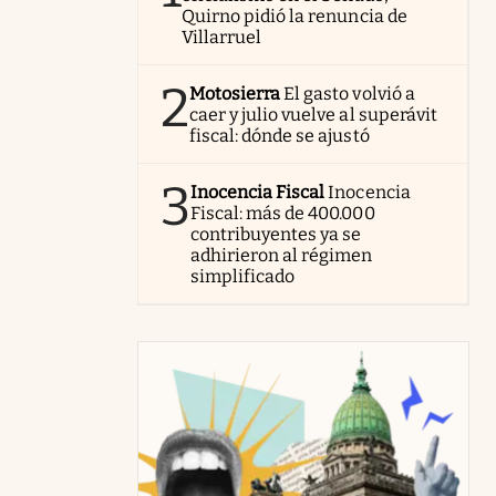
Quirno pidió la renuncia de
Villarruel
2
Motosierra
El gasto volvió a
caer y julio vuelve al superávit
fiscal: dónde se ajustó
3
Inocencia Fiscal
Inocencia
Fiscal: más de 400.000
contribuyentes ya se
adhirieron al régimen
simplificado