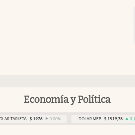
Economía y Política
RJETA
$
1976
0.00
%
DÓLAR MEP
$
1519,78
0.12
%