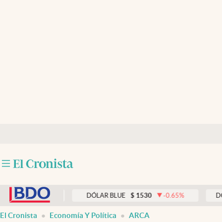
Últimas noticias
Dólar
Members
Economía y Política
Finanzas y Mercados
Mercados Online
Negocios
Columnistas
abre en nueva pestaña
Otras secciones
0.00
%
DÓLAR BLUE
$
1530
-0.65
%
DÓLAR TA
Apertura
El Cronista
Economía Y Política
ARCA