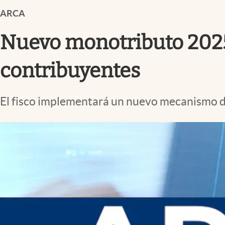
Infotechnology
ARCA
Clase
Nuevo monotributo 2025
Clima
Mundial 2026
contribuyentes
Eventos Corporativos
El fisco implementará un nuevo mecanismo de
El Cronista Studio
Mediakit
abre en nueva pestaña