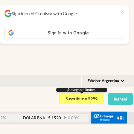
×
Sign in to El Cronista with Google
Edición:
Argentina
¡Navegá sin limites!
Argentina
Suscribite x $999
Ingresá
España
México
abre
DÓLAR BNA
$
1520
0.00
%
DÓLAR BLUE
$
1530
-
USA
Colombia