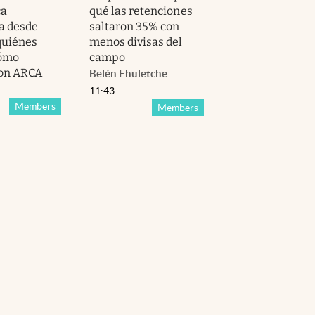
ca
qué las retenciones
ia desde
saltaron 35% con
 quiénes
menos divisas del
cómo
campo
con ARCA
Belén Ehuletche
11:43
Members
Members