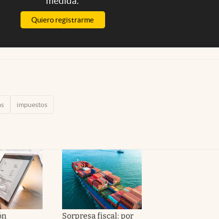
medida.
Quiero registrarme
as
impuestos
ón
Sorpresa fiscal: por