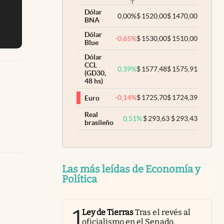
Dólar
0,00
%
$
1520,00
$
1470,00
BNA
Dólar
-0,65
%
$
1530,00
$
1510,00
Blue
Dólar
CCL
0,39
%
$
1577,48
$
1575,91
(GD30,
48 hs)
-0,14
%
$
1725,70
$
1724,39
Euro
Real
0,51
%
$
293,63
$
293,43
brasileño
Las más leídas de Economía y
Política
1
Ley de Tierras
Tras el revés al
oficialismo en el Senado,