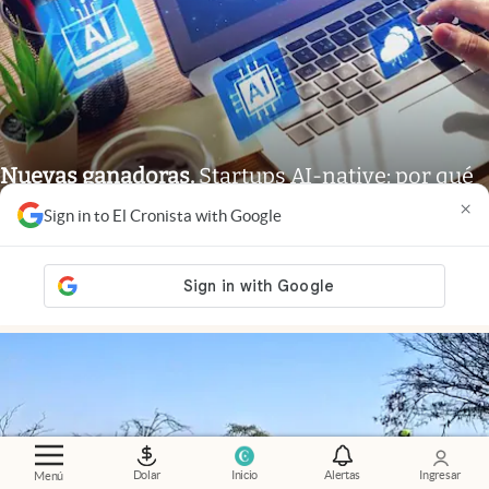
Nuevas ganadoras
.
Startups AI-native: por qué
crecen más rápido y desafían a las empresas
×
Sign in to El Cronista with Google
tradicionales
Adrián Mansilla
Members
Dolar
Inicio
Alertas
Ingresar
Menú