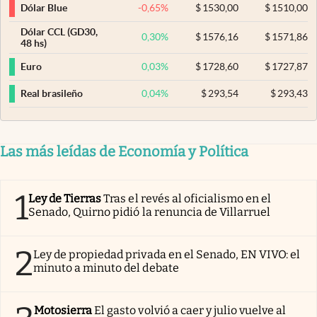
-0,65
%
$
1530,00
$
1510,00
Dólar Blue
Dólar CCL (GD30,
0,30
%
$
1576,16
$
1571,86
48 hs)
0,03
%
$
1728,60
$
1727,87
Euro
0,04
%
$
293,54
$
293,43
Real brasileño
Las más leídas de Economía y Política
1
Ley de Tierras
Tras el revés al oficialismo en el
Senado, Quirno pidió la renuncia de Villarruel
2
Ley de propiedad privada en el Senado, EN VIVO: el
minuto a minuto del debate
Motosierra
El gasto volvió a caer y julio vuelve al