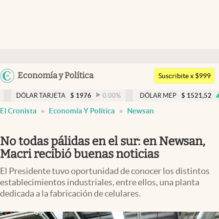
Últimas noticias
Dólar
Argentina
Economía y Política
Members
Suscribite x $999
España
Economía y Política
AR TARJETA
$
1976
0.00
%
DÓLAR MEP
$
1521,52
0.23
%
México
El Cronista
Economía Y Política
Newsan
Finanzas y Mercados
USA
Mercados Online
Colombia
No todas pálidas en el sur: en Newsan,
Uruguay
Negocios
Macri recibió buenas noticias
Columnistas
El Presidente tuvo oportunidad de conocer los distintos
establecimientos industriales, entre ellos, una planta
Otras secciones
dedicada a la fabricación de celulares.
Apertura