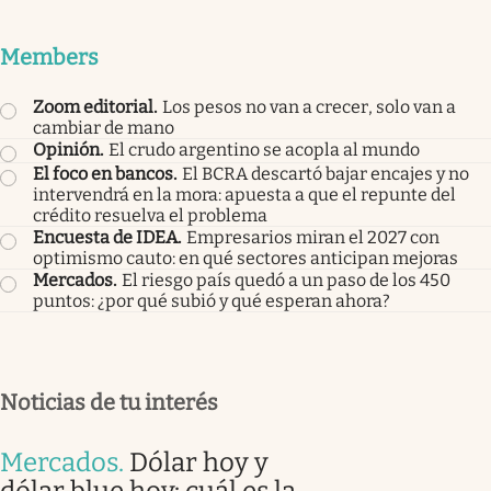
Members
Zoom editorial
.
Los pesos no van a crecer, solo van a
cambiar de mano
Opinión
.
El crudo argentino se acopla al mundo
El foco en bancos
.
El BCRA descartó bajar encajes y no
intervendrá en la mora: apuesta a que el repunte del
crédito resuelva el problema
Encuesta de IDEA
.
Empresarios miran el 2027 con
optimismo cauto: en qué sectores anticipan mejoras
Mercados
.
El riesgo país quedó a un paso de los 450
puntos: ¿por qué subió y qué esperan ahora?
Noticias de tu interés
Mercados
.
Dólar hoy y
dólar blue hoy: cuál es la