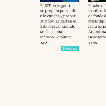
El ETF de Argentina
Mucho má
se prepara para salir
insultos: 
a la cancha y probar
de fondo 
su popularidad en el
crisis dip
S&P Merval: cuándo
la histori
será su debut
Argentina 
Mariano Gorodisch
Dario Mizr
13:21
11:48
Members