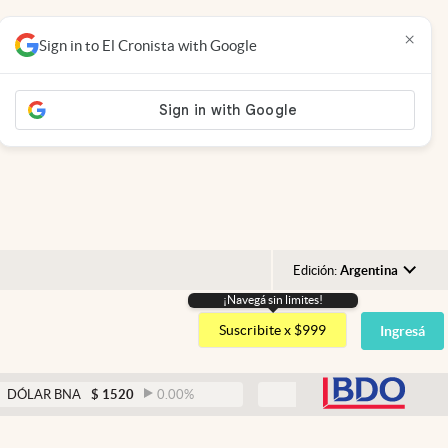
×
Sign in to El Cronista with Google
Edición:
Argentina
¡Navegá sin limites!
Argentina
Suscribite x $999
Ingresá
España
México
abre
BNA
$
1520
0.00
%
DÓLAR BLUE
$
1525
-0.33
%
USA
Colombia