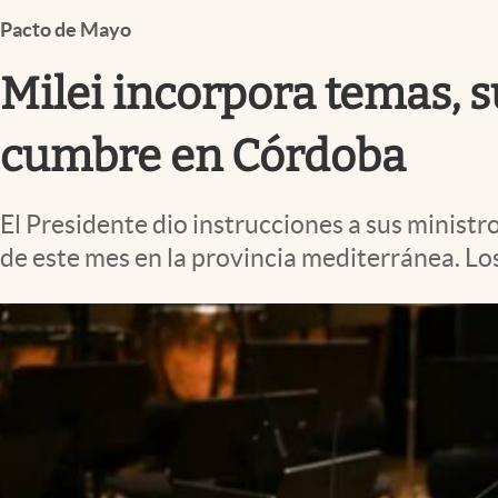
Infotechnology
Pacto de Mayo
Clase
Milei incorpora temas, s
Clima
Mundial 2026
cumbre en Córdoba
Eventos Corporativos
El Presidente dio instrucciones a sus ministr
El Cronista Studio
de este mes en la provincia mediterránea. L
Mediakit
abre en nueva pestaña