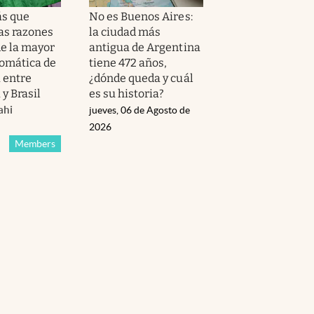
s que
No es Buenos Aires:
las razones
la ciudad más
de la mayor
antigua de Argentina
lomática de
tiene 472 años,
a entre
¿dónde queda y cuál
y Brasil
es su historia?
ahi
jueves, 06 de Agosto de
2026
Members