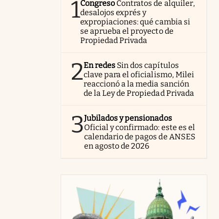
1
Congreso
Contratos de alquiler,
desalojos exprés y
expropiaciones: qué cambia si
se aprueba el proyecto de
Propiedad Privada
2
En redes
Sin dos capítulos
clave para el oficialismo, Milei
reaccionó a la media sanción
de la Ley de Propiedad Privada
3
Jubilados y pensionados
Oficial y confirmado: este es el
calendario de pagos de ANSES
en agosto de 2026