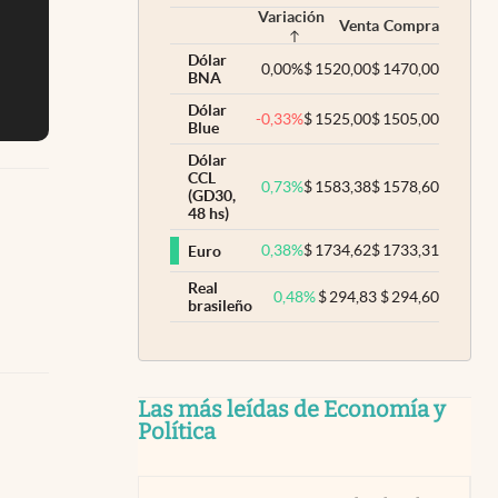
Variación
Venta
Compra
Dólar
0,00
%
$
1520,00
$
1470,00
BNA
Dólar
-0,33
%
$
1525,00
$
1505,00
Blue
Dólar
CCL
0,73
%
$
1583,38
$
1578,60
(GD30,
48 hs)
0,38
%
$
1734,62
$
1733,31
Euro
Real
0,48
%
$
294,83
$
294,60
brasileño
Las más leídas de Economía y
Política