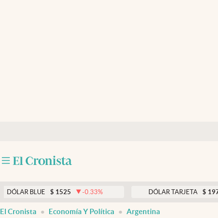
Últimas noticias
Dólar
Members
Economía y Política
Finanzas y Mercados
Mercados Online
Negocios
Columnistas
Otras secciones
 BLUE
$
1525
-0.33
%
DÓLAR TARJETA
$
1976
0.0
Apertura
El Cronista
Economía Y Política
Argentina