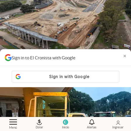
×
Sign in to El Cronista with Google
Cambios
.
La megaobra que cambia el Autódromo y
busca traer la Fórmula 1 de vuelta a la Argentina
Dolar
Inicio
Alertas
Ingresar
Menú