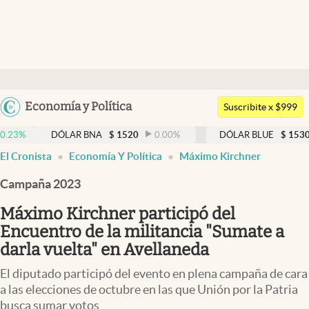
Últimas noticias
Dólar
Argentina
Economía y Política
Members
Suscribite x $999
España
Economía y Política
DÓLAR BNA
$
1520
0.00
%
DÓLAR BLUE
$
1530
-0.65
%
México
El Cronista
Economía Y Política
Máximo Kirchner
Finanzas y Mercados
USA
Campaña 2023
Mercados Online
Colombia
Uruguay
Máximo Kirchner participó del
Negocios
Encuentro de la militancia "Sumate a
Columnistas
darla vuelta" en Avellaneda
Otras secciones
El diputado participó del evento en plena campaña de cara
a las elecciones de octubre en las que Unión por la Patria
Apertura
busca sumar votos