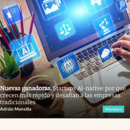
Nuevas ganadoras
.
Startups AI-native: por qué
crecen más rápido y desafían a las empresas
tradicionales
Adrián Mansilla
Members