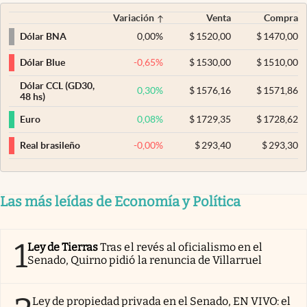
Variación
Venta
Compra
0,00
%
$
1520,00
$
1470,00
Dólar BNA
-0,65
%
$
1530,00
$
1510,00
Dólar Blue
Dólar CCL (GD30,
0,30
%
$
1576,16
$
1571,86
48 hs)
0,08
%
$
1729,35
$
1728,62
Euro
-0,00
%
$
293,40
$
293,30
Real brasileño
Las más leídas de Economía y Política
1
Ley de Tierras
Tras el revés al oficialismo en el
Senado, Quirno pidió la renuncia de Villarruel
Ley de propiedad privada en el Senado, EN VIVO: el