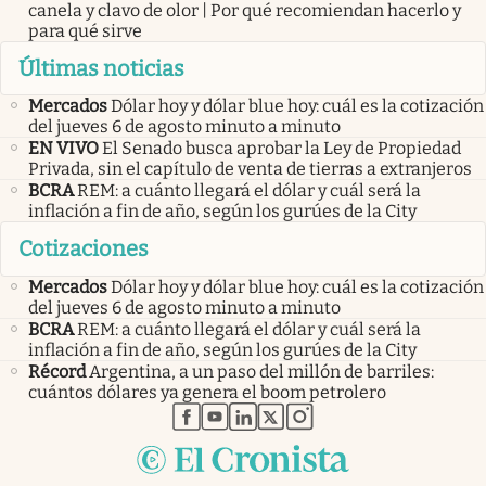
canela y clavo de olor | Por qué recomiendan hacerlo y
para qué sirve
Últimas noticias
Mercados
Dólar hoy y dólar blue hoy: cuál es la cotización
del jueves 6 de agosto minuto a minuto
EN VIVO
El Senado busca aprobar la Ley de Propiedad
Privada, sin el capítulo de venta de tierras a extranjeros
BCRA
REM: a cuánto llegará el dólar y cuál será la
inflación a fin de año, según los gurúes de la City
Cotizaciones
Mercados
Dólar hoy y dólar blue hoy: cuál es la cotización
del jueves 6 de agosto minuto a minuto
BCRA
REM: a cuánto llegará el dólar y cuál será la
inflación a fin de año, según los gurúes de la City
Récord
Argentina, a un paso del millón de barriles:
cuántos dólares ya genera el boom petrolero
abre en nueva pestaña
abre en nueva pestaña
abre en nueva pestaña
abre en nueva pestaña
abre en nueva pestaña