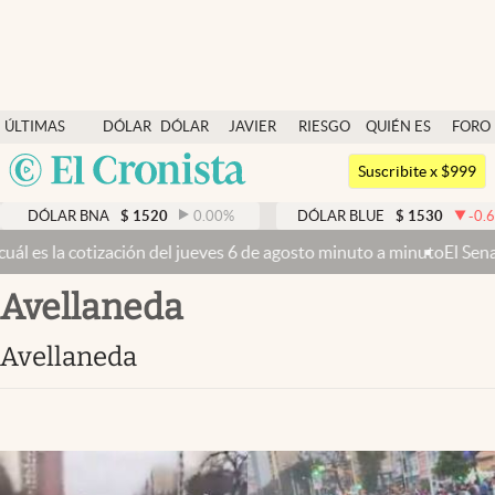
Últimas noticias
ÚLTIMAS
DÓLAR
DÓLAR
JAVIER
RIESGO
QUIÉN ES
FORO
Dólar
NOTICIAS
BLUE
MILEI
PAÍS
QUIÉN
Argentina
Members
Suscribite x $999
España
Economía y Política
BNA
$
1520
0.00
%
DÓLAR BLUE
$
1530
-0.65
%
DÓ
México
ves 6 de agosto minuto a minuto
El Senado busca aprobar la Ley de Pr
Finanzas y Mercados
USA
avellaneda
Mercados Online
Colombia
Uruguay
Negocios
avellaneda
Columnistas
Otras secciones
Apertura