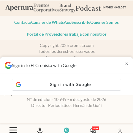
Contacto
Canales de WhatsApp
Suscribite
Quiénes Somos
Portal de Proveedores
Trabajá con nosotros
Copyright 2025 cronista.com
Todos los derechos reservados
Términos y condiciones
×
Privacidad
Sign in to El Cronista with Google
Consentimiento
Tel:
+54 11 7078-3270
cronista.com
es propiedad de El Cronista Comercial S.A Registro de
propiedad intelectual: 56576959
N° de edición: 10.949 - 6 de agosto de 2026
Director Periodístico: Hernán de Goñi