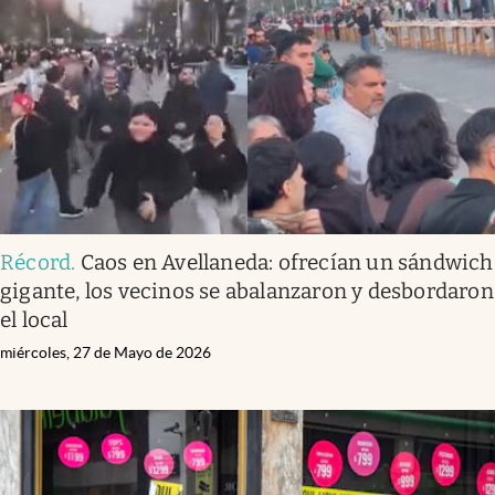
Infotechnology
Clase
Clima
Mundial 2026
Eventos Corporativos
El Cronista Studio
Récord
.
Caos en Avellaneda: ofrecían un sándwich
Mediakit
gigante, los vecinos se abalanzaron y desbordaron
abre en nueva pestaña
el local
Argentina
miércoles, 27 de Mayo de 2026