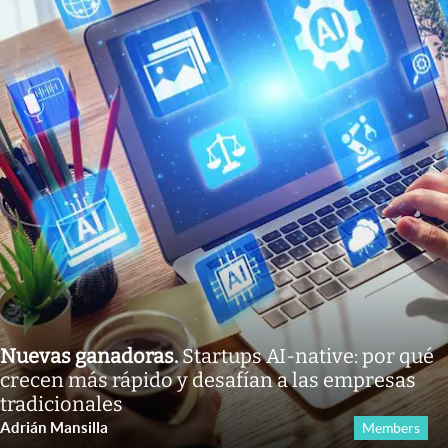
Nuevas ganadoras
.
Startups AI-native: por qué
crecen más rápido y desafían a las empresas
tradicionales
Adrián Mansilla
Members