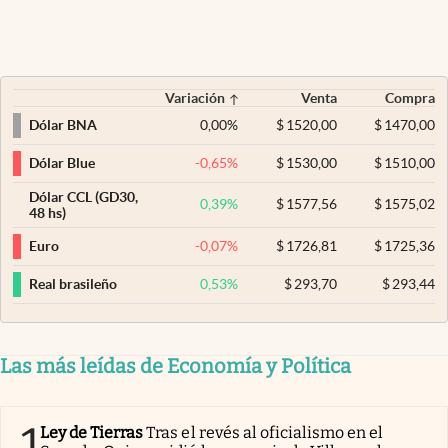
Variación
Venta
Compra
0,00
%
$
1520,00
$
1470,00
Dólar BNA
-0,65
%
$
1530,00
$
1510,00
Dólar Blue
Dólar CCL (GD30,
0,39
%
$
1577,56
$
1575,02
48 hs)
-0,07
%
$
1726,81
$
1725,36
Euro
0,53
%
$
293,70
$
293,44
Real brasileño
Las más leídas de Economía y Política
1
Ley de Tierras
Tras el revés al oficialismo en el