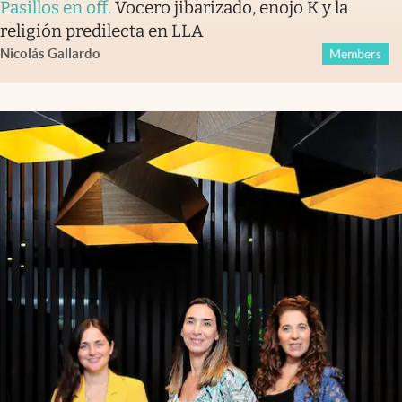
Pasillos en off
.
Vocero jibarizado, enojo K y la
religión predilecta en LLA
Nicolás Gallardo
Members