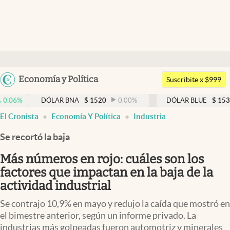
Últimas noticias
Dólar
Argentina
Economía y Política
Members
Suscribite x $999
España
Economía y Política
DÓLAR BNA
$
1520
0.00
%
DÓLAR BLUE
$
1530
-0.65
México
El Cronista
Economía Y Política
Industria
Finanzas y Mercados
USA
Se recortó la baja
Mercados Online
Colombia
Uruguay
Más números en rojo: cuáles son los
Negocios
factores que impactan en la baja de la
Columnistas
actividad industrial
Otras secciones
Se contrajo 10,9% en mayo y redujo la caída que mostró en
el bimestre anterior, según un informe privado. La
Apertura
industrias más golpeadas fueron automotriz y minerales