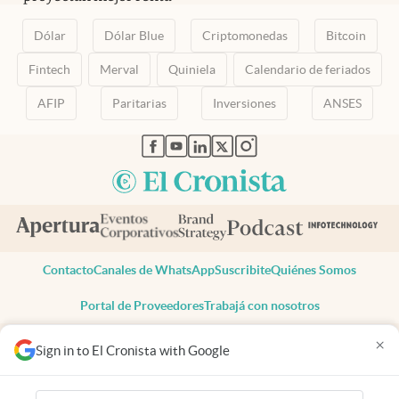
Dólar
Dólar Blue
Criptomonedas
Bitcoin
Fintech
Merval
Quiniela
Calendario de feriados
AFIP
Paritarias
Inversiones
ANSES
abre en nueva pestaña
abre en nueva pestaña
abre en nueva pestaña
abre en nueva pestaña
abre en nueva pestaña
Contacto
Canales de WhatsApp
Suscribite
Quiénes Somos
Portal de Proveedores
Trabajá con nosotros
Copyright 2025 cronista.com
×
Sign in to El Cronista with Google
Todos los derechos reservados
Términos y condiciones
Privacidad