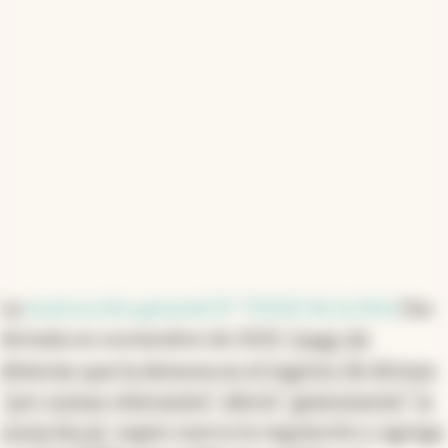
La
instrucción general N° 7/2022 de la DGA
fue
dictada en noviembre de 2022,
luego de
detectar que la demora en el ingreso de divisas
"por sumas relevantes" afectó "gravemente" la
renta fiscal
, según marca la regulación y agrega