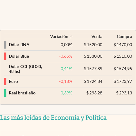
Variación
Venta
Compra
0,00
%
$
1520,00
$
1470,00
Dólar BNA
-0,65
%
$
1530,00
$
1510,00
Dólar Blue
Dólar CCL (GD30,
0,41
%
$
1577,89
$
1574,95
48 hs)
-0,18
%
$
1724,84
$
1723,97
Euro
0,39
%
$
293,28
$
293,13
Real brasileño
Las más leídas de Economía y Política