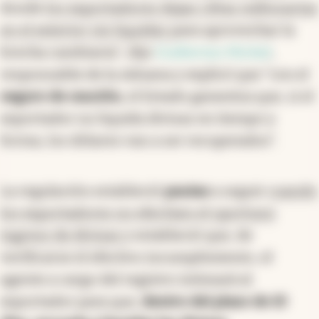
donde
los exportadores dejan cifras millonarias
en el exterior sin liquidar
para aprovechar la
brecha cambiaria", dijo
Guillermo Michel
,
responsable de la Aduana y explicó que "con el
seguro de caución
, el Estado garantiza que, si el
exportador no liquida divisas en tiempo y
forma, los dólares van a ser recuperados".
La regulación estableció
pautas
a seguir
cuando
los exportadores no efectúen el oportuno
ingreso de divisas
y estableció que, de
verificarse el efectivo incumplimiento, el
agente a cargo del registro intimará al
exportador para que,
dentro del plazo de 10