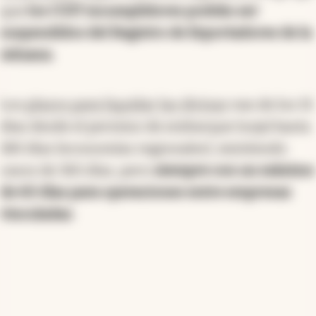
que
los CUIT incumplidores podrán ser
suspendidos del Registro de Exportadores de la
Aduana
.
Los
plazos para liquidar las divisas
van de los 15
días desde el permiso de embarque (soja) hasta
180 días (economías regionales), existiendo
casos de 365 días, pero
siempre con un máximo
de 60 días para operaciones entre empresas
vinculadas
.