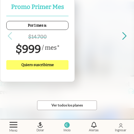
Promo Primer Mes
Por 1 mes a:
$
14.700
$
999
/
mes
*
Quiero suscribirme
Economía al día
.
Fuerzas Armadas: la otra cara del
reequipamiento militar
Ver todos los planes
Dolar
Inicio
Alertas
Ingresar
Menú