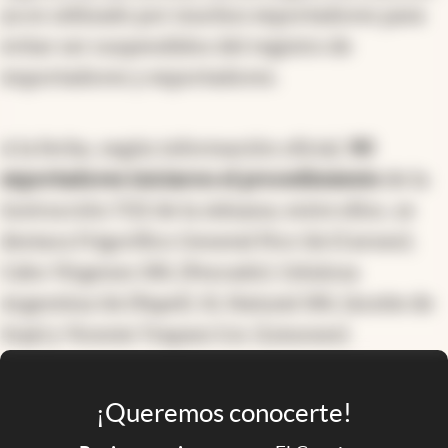
ya es utilizado por muchos exportadores para
evitar ser suspendidos del registro de
importadores y exportadores.
A la fecha, según información oficial,
90
exportadores iniciaron el procedimiento
de la
Instrucción 7/22 de la Aduana; entre ellos, se
destaca Frigorífico General Pico SA (Carnes);
Cabo Vírgenes SRL (Pescado); Celulosa
Argentina SA (Papel); SL Natural SRL (Aceite de
Soja) y Vicente Trapani S.A. (Limones).
¡Queremos conocerte!