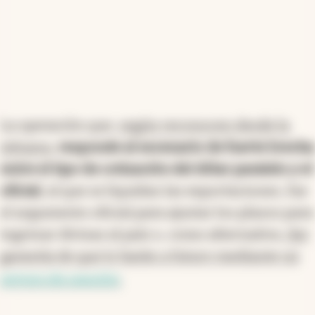
La operación que,
según reconocen desde la
Aduana
,
responde al escenario de fuerte brecha
entre el tipo de cotización del dólar paralelo y el
oficial
, al que se liquidan las exportaciones, fue
el argumento oficial para ajustar los plazos para
ingresar divisas al país o, como alternativa,
dar
garantía de que lo harán a futuro mediante un
seguro de caución
.