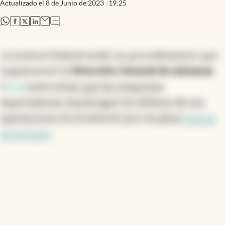
Actualizado el
8 de Junio de 2023
19:25
abre en nueva pestaña
abre en nueva pestaña
abre en nueva pestaña
abre en nueva pestaña
La Justicia Federal avaló un procedimiento que
implementó la
Dirección General de Aduanas
(
DGA
) para
evitar que las empresas
exportadoras mantengan los dólares de sus
operaciones en el exterior por un plazo
mayor
al previsto
.