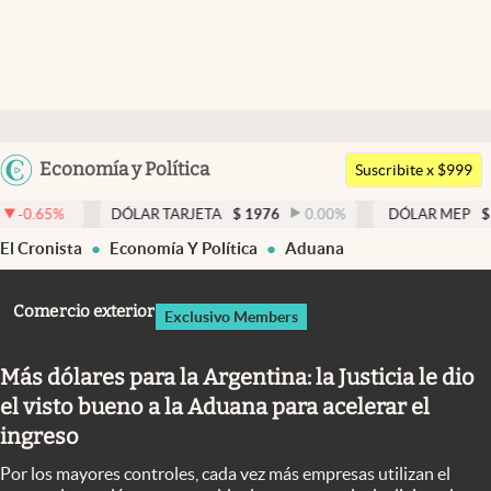
Últimas noticias
Dólar
Argentina
Economía y Política
Members
Suscribite x $999
España
Economía y Política
RJETA
$
1976
0.00
%
DÓLAR MEP
$
1520,49
0.16
%
DÓ
México
El Cronista
Economía Y Política
Aduana
Finanzas y Mercados
USA
Mercados Online
Colombia
Comercio exterior
Exclusivo Members
Uruguay
Negocios
Más dólares para la Argentina: la Justicia le dio
Columnistas
el visto bueno a la Aduana para acelerar el
Otras secciones
ingreso
Apertura
Por los mayores controles, cada vez más empresas utilizan el