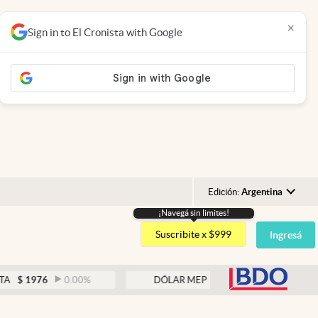
×
Sign in to El Cronista with Google
Edición:
Argentina
¡Navegá sin limites!
Argentina
Suscribite x $999
Ingresá
España
México
abre
76
0.00
%
DÓLAR MEP
$
1526,03
0.43
%
USA
Colombia