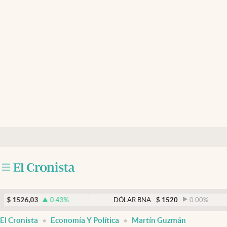
Últimas noticias
Dólar
Members
Economía y Política
Finanzas y Mercados
Mercados Online
Negocios
Columnistas
Otras secciones
,03
0.43
%
DÓLAR BNA
$
1520
0.00
%
Apertura
El Cronista
Economía Y Política
Martín Guzmán