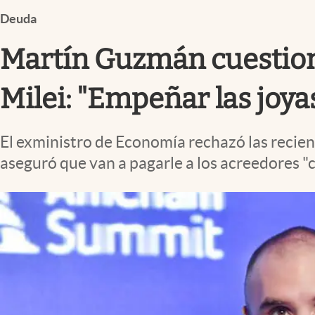
Infotechnology
Deuda
Clase
Martín Guzmán cuestion
Clima
Mundial 2026
Milei: "Empeñar las joyas
Eventos Corporativos
El exministro de Economía rechazó las recient
El Cronista Studio
aseguró que van a pagarle a los acreedores "
Mediakit
abre en nueva pestaña