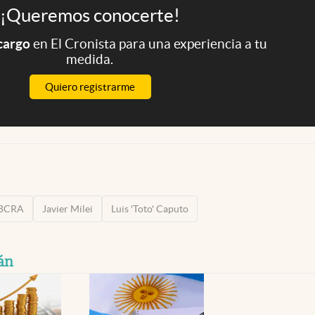
¡Queremos conocerte!
 cargo
en El Cronista para una experiencia a tu
medida.
Quiero registrarme
BCRA
Javier Milei
Luis 'Toto' Caputo
án