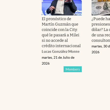
El pronóstico de
¿Puede h
Martín Guzmán que
presiones
coincide con la City:
dólar? La 
qué le pasará a Milei
de una re
si no accede al
consultor
crédito internacional
martes, 30 d
Lucas González Monte
2026
martes, 21 de Julio de
2026
Members