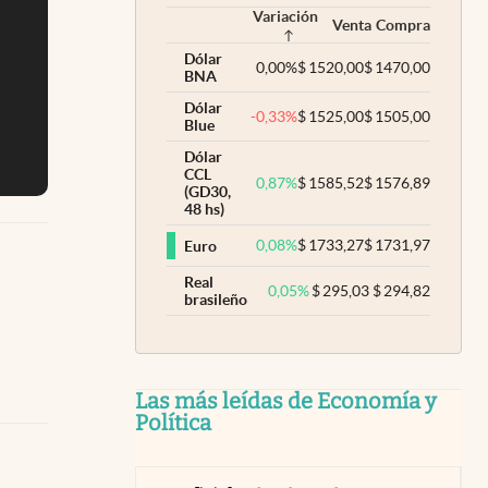
Variación
Venta
Compra
Dólar
0,00
%
$
1520,00
$
1470,00
BNA
Dólar
-0,33
%
$
1525,00
$
1505,00
Blue
Dólar
CCL
0,87
%
$
1585,52
$
1576,89
(GD30,
48 hs)
0,08
%
$
1733,27
$
1731,97
Euro
Real
0,05
%
$
295,03
$
294,82
brasileño
Las más leídas de Economía y
Política