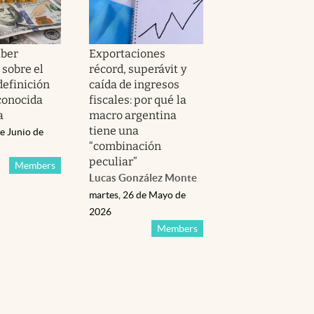
aber
Exportaciones
 sobre el
récord, superávit y
definición
caída de ingresos
conocida
fiscales: por qué la
a
macro argentina
tiene una
e Junio de
“combinación
peculiar”
Members
Lucas González Monte
martes, 26 de Mayo de
2026
Members