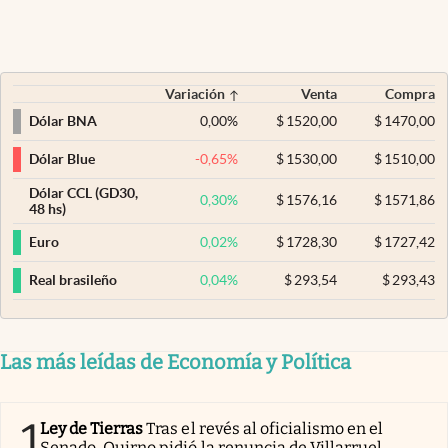
Variación
Venta
Compra
0,00
%
$
1520,00
$
1470,00
Dólar BNA
-0,65
%
$
1530,00
$
1510,00
Dólar Blue
Dólar CCL (GD30,
0,30
%
$
1576,16
$
1571,86
48 hs)
0,02
%
$
1728,30
$
1727,42
Euro
0,04
%
$
293,54
$
293,43
Real brasileño
Las más leídas de Economía y Política
1
Ley de Tierras
Tras el revés al oficialismo en el
Senado, Quirno pidió la renuncia de Villarruel