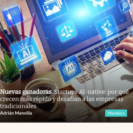
Nuevas ganadoras
.
Startups AI-native: por qué
crecen más rápido y desafían a las empresas
tradicionales
Adrián Mansilla
Members