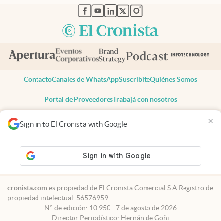
abre en nueva pestaña
abre en nueva pestaña
abre en nueva pestaña
abre en nueva pestaña
abre en nueva pestaña
Contacto
Canales de WhatsApp
Suscribite
Quiénes Somos
Portal de Proveedores
Trabajá con nosotros
Copyright 2025 cronista.com
×
Sign in to El Cronista with Google
Todos los derechos reservados
Términos y condiciones
Privacidad
Consentimiento
Tel:
+54 11 7078-3270
cronista.com
es propiedad de El Cronista Comercial S.A Registro de
propiedad intelectual: 56576959
N° de edición: 10.950 - 7 de agosto de 2026
Director Periodístico: Hernán de Goñi