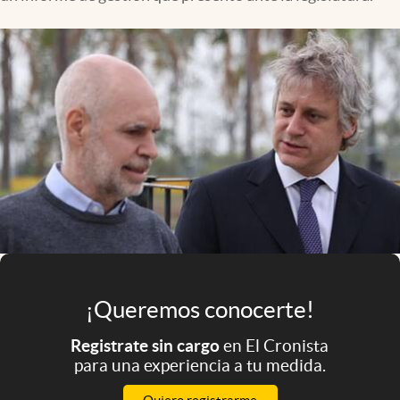
Infotechnology
Clase
Clima
Mundial 2026
Eventos Corporativos
El Cronista Studio
Mediakit
abre en nueva pestaña
Argentina
¡Queremos conocerte!
Registrate sin cargo
en El Cronista
para una experiencia a tu medida.