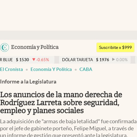
Últimas noticias
Dólar
Argentina
Economía y Política
Members
Suscribite x $999
España
Economía y Política
0
-0.65
%
DÓLAR TARJETA
$
1976
0.00
%
DÓLAR MEP
México
El Cronista
Economía Y Política
CABA
Finanzas y Mercados
USA
Informe a la Legislatura
Mercados Online
Colombia
Uruguay
Los anuncios de la mano derecha de
Negocios
Rodríguez Larreta sobre seguridad,
Columnistas
empleo y planes sociales
Otras secciones
La adquisición de "armas de baja letalidad" fue confirmada
por el jefe de gabinete porteño, Felipe Miguel, a través de
Apertura
un informe de gestión que presentó ante la legislatura.