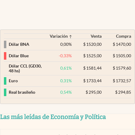
Variación
Venta
Compra
0,00
%
$
1520,00
$
1470,00
Dólar BNA
-0,33
%
$
1525,00
$
1505,00
Dólar Blue
Dólar CCL (GD30,
0,61
%
$
1581,44
$
1579,60
48 hs)
0,31
%
$
1733,44
$
1732,57
Euro
0,54
%
$
295,00
$
294,85
Real brasileño
Las más leídas de Economía y Política