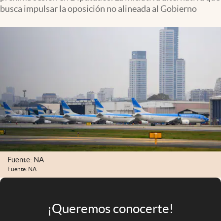
Infotechnology
busca impulsar la oposición no alineada al Gobierno
Clase
Clima
Mundial 2026
Eventos Corporativos
El Cronista Studio
Mediakit
abre en nueva pestaña
Argentina
Fuente: NA
Fuente: NA
¡Queremos conocerte!