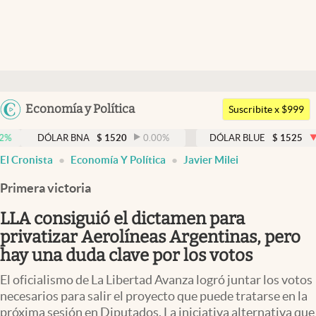
Últimas noticias
Dólar
Argentina
Economía y Política
Members
Suscribite x $999
España
Economía y Política
LAR BNA
$
1520
0.00
%
DÓLAR BLUE
$
1525
-0.33
%
México
El Cronista
Economía Y Política
Javier Milei
Finanzas y Mercados
USA
Primera victoria
Mercados Online
Colombia
Uruguay
LLA consiguió el dictamen para
Negocios
privatizar Aerolíneas Argentinas, pero
Columnistas
hay una duda clave por los votos
Otras secciones
El oficialismo de La Libertad Avanza logró juntar los votos
necesarios para salir el proyecto que puede tratarse en la
Apertura
próxima sesión en Diputados. La iniciativa alternativa que