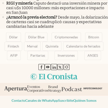
RIGI y minería
Caputo destacó una inversión minera por
casi u$s 10.000 millones: más exportaciones e impacto
en San Juan
¿Arrancó la previa electoral?
Desde mayo, la dolarización
de carteras casi se cuadruplicó: causas y expectativas
cambiarias hacia adelante
Dólar
Dólar Blue
Criptomonedas
Bitcoin
Fintech
Merval
Quiniela
Calendario de feriados
AFIP
Paritarias
Inversiones
ANSES
abre en nueva pestaña
abre en nueva pestaña
abre en nueva pestaña
abre en nueva pestaña
abre en nueva pestaña
Contacto
Canales de WhatsApp
Suscribite
Quiénes Somos