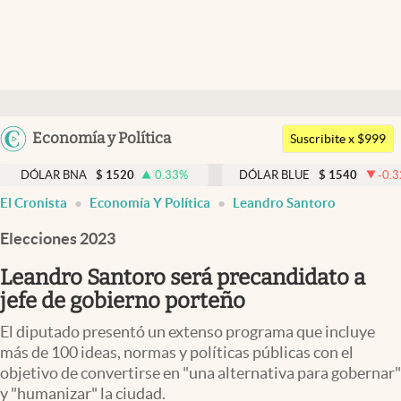
Últimas noticias
Dólar
Argentina
Economía y Política
Members
Suscribite x $999
España
Economía y Política
NA
$
1520
0.33
%
DÓLAR BLUE
$
1540
-0.32
%
DÓ
México
El Cronista
Economía Y Política
Leandro Santoro
Finanzas y Mercados
USA
Elecciones 2023
Mercados Online
Colombia
Uruguay
Leandro Santoro será precandidato a
Negocios
jefe de gobierno porteño
Columnistas
El diputado presentó un extenso programa que incluye
Otras secciones
más de 100 ideas, normas y políticas públicas con el
objetivo de convertirse en "una alternativa para gobernar"
Apertura
y "humanizar" la ciudad.