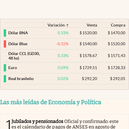
Variación
Venta
Compra
0,33
%
$
1520,00
$
1470,00
Dólar BNA
-0,32
%
$
1540,00
$
1520,00
Dólar Blue
Dólar CCL (GD30,
0,33
%
$
1578,67
$
1571,43
48 hs)
0,09
%
$
1729,51
$
1728,33
Euro
0,02
%
$
292,20
$
292,05
Real brasileño
Las más leídas de Economía y Política
1
Jubilados y pensionados
Oficial y confirmado: este
es el calendario de pagos de ANSES en agosto de