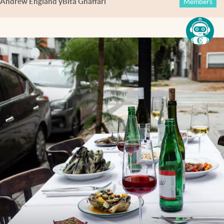
Andrew England
y
Bita Ghaffari
Members