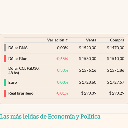
Variación
Venta
Compra
0,00
%
$
1520,00
$
1470,00
Dólar BNA
-0,65
%
$
1530,00
$
1510,00
Dólar Blue
Dólar CCL (GD30,
0,30
%
$
1576,16
$
1571,86
48 hs)
0,03
%
$
1728,60
$
1727,57
Euro
-0,01
%
$
293,39
$
293,29
Real brasileño
Las más leídas de Economía y Política