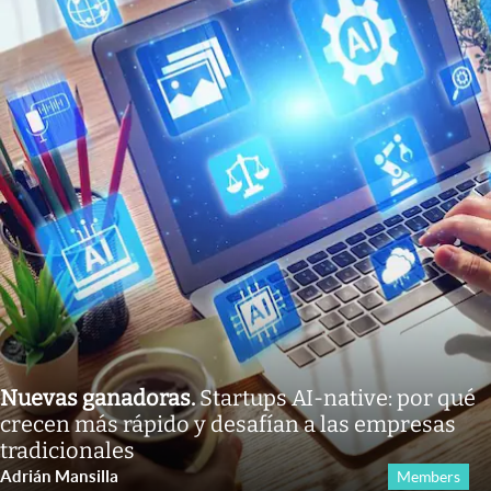
Nuevas ganadoras
.
Startups AI-native: por qué
crecen más rápido y desafían a las empresas
tradicionales
Adrián Mansilla
Members