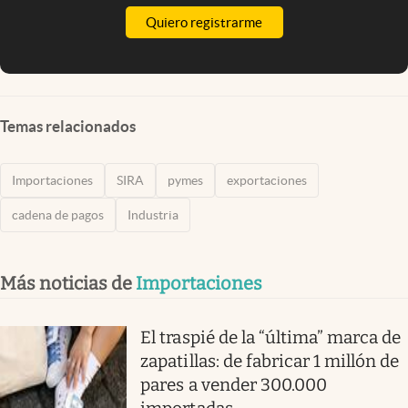
Quiero registrarme
Temas relacionados
Importaciones
SIRA
pymes
exportaciones
cadena de pagos
Industria
Más noticias de
Importaciones
El traspié de la “última” marca de
zapatillas: de fabricar 1 millón de
pares a vender 300.000