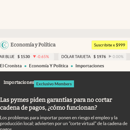
Últimas noticias
Dólar
Argentina
Economía y Política
Members
Suscribite x $999
España
Economía y Política
530
-0.65
%
DÓLAR TARJETA
$
1976
0.00
%
DÓLAR ME
México
El Cronista
Economía Y Política
Importaciones
Finanzas y Mercados
USA
Mercados Online
Colombia
Importaciones
Exclusivo Members
Uruguay
Negocios
Las pymes piden garantías para no cortar
Columnistas
cadena de pagos, ¿cómo funcionan?
Otras secciones
Los problemas para importar ponen en riesgo el empleo y la
Apertura
producción local; advierten por un "corte virtual" de la cadena de
pagos