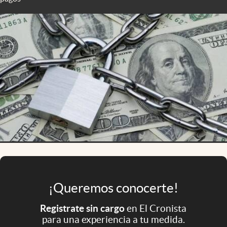
Infotechnology
Clase
Clima
Mundial 2026
Eventos Corporativos
El Cronista Studio
Mediakit
abre en nueva pestaña
Argentina
¡Queremos conocerte!
Registrate sin cargo
en El Cronista
para una experiencia a tu medida.