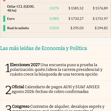
Dólar CCL (GD30,
0,87
%
$
1585,52
$
1576,89
48 hs)
0,08
%
$
1733,27
$
1731,97
Euro
0,05
%
$
295,03
$
294,82
Real brasileño
Las más leídas de Economía y Política
1
Elecciones 2027
Una encuesta puso a prueba la
polarización: quién lidera la carrera presidencial y
cuánto crece la búsqueda de una tercera opción
2
Oficial
Calendario de pagos AUH y SUAF ANSES
agosto 2026: fechas de cobro confirmadas
3
Congreso
Contratos de alquiler, desalojos exprés y