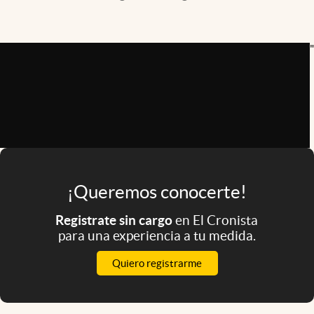
Infotechnology
Clase
"
Clima
Mundial 2026
Eventos Corporativos
El Cronista Studio
Mediakit
¡Queremos conocerte!
abre en nueva pestaña
Argentina
Registrate sin cargo
en El Cronista
para una experiencia a tu medida.
Quiero registrarme