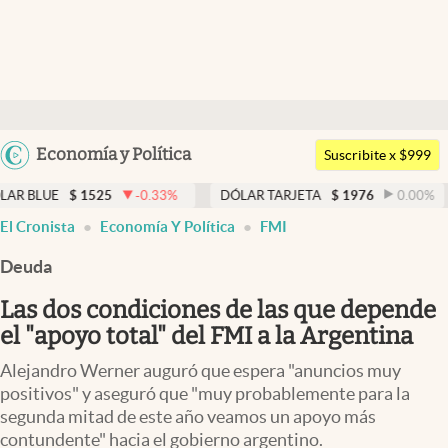
Últimas noticias
Dólar
Argentina
Economía y Política
Members
Suscribite x $999
España
Economía y Política
1525
-0.33
%
DÓLAR TARJETA
$
1976
0.00
%
DÓLAR 
México
El Cronista
Economía Y Política
FMI
Finanzas y Mercados
USA
Deuda
Mercados Online
Colombia
Uruguay
Las dos condiciones de las que depende
Negocios
el "apoyo total" del FMI a la Argentina
Columnistas
Alejandro Werner auguró que espera "anuncios muy
Otras secciones
positivos" y aseguró que "muy probablemente para la
segunda mitad de este año veamos un apoyo más
Apertura
contundente" hacia el gobierno argentino.