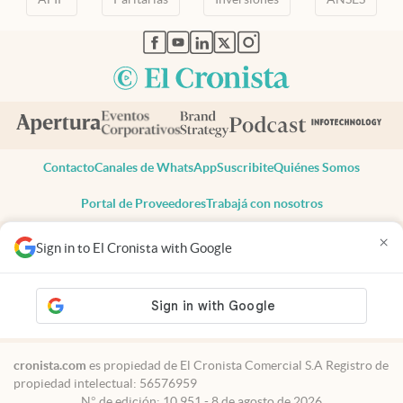
abre en nueva pestaña
abre en nueva pestaña
abre en nueva pestaña
abre en nueva pestaña
abre en nueva pestaña
Contacto
Canales de WhatsApp
Suscribite
Quiénes Somos
Portal de Proveedores
Trabajá con nosotros
Copyright 2025 cronista.com
×
Sign in to El Cronista with Google
Todos los derechos reservados
Términos y condiciones
Privacidad
Consentimiento
Tel:
+54 11 7078-3270
cronista.com
es propiedad de El Cronista Comercial S.A Registro de
propiedad intelectual: 56576959
N° de edición: 10.951 - 8 de agosto de 2026