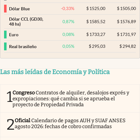
-0,33
%
$
1525,00
$
1505,00
Dólar Blue
Dólar CCL (GD30,
0,87
%
$
1585,52
$
1576,89
48 hs)
0,08
%
$
1733,27
$
1731,97
Euro
0,05
%
$
295,03
$
294,82
Real brasileño
Las más leídas de Economía y Política
1
Congreso
Contratos de alquiler, desalojos exprés y
expropiaciones: qué cambia si se aprueba el
proyecto de Propiedad Privada
2
Oficial
Calendario de pagos AUH y SUAF ANSES
agosto 2026: fechas de cobro confirmadas