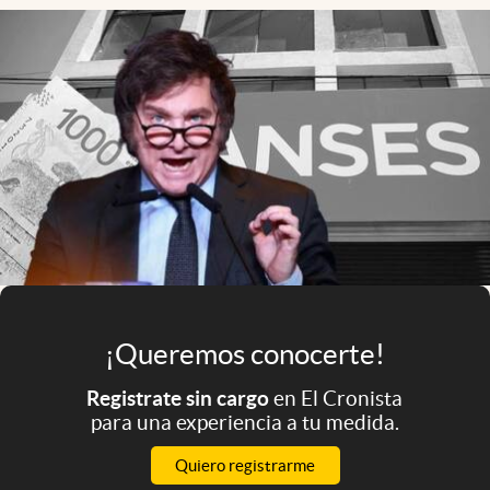
Infotechnology
Clase
Clima
Mundial 2026
Eventos Corporativos
El Cronista Studio
Mediakit
abre en nueva pestaña
Argentina
¡Queremos conocerte!
Registrate sin cargo
en El Cronista
para una experiencia a tu medida.
Quiero registrarme