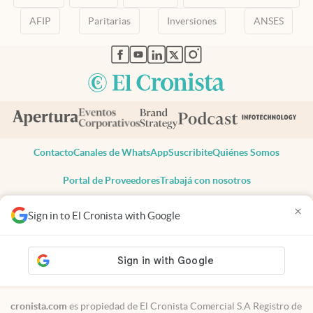
AFIP
Paritarias
Inversiones
ANSES
abre en nueva pestaña
abre en nueva pestaña
abre en nueva pestaña
abre en nueva pestaña
abre en nueva pestaña
Contacto
Canales de WhatsApp
Suscribite
Quiénes Somos
Portal de Proveedores
Trabajá con nosotros
Copyright 2025 cronista.com
×
Sign in to El Cronista with Google
Todos los derechos reservados
Términos y condiciones
Privacidad
Consentimiento
Tel:
+54 11 7078-3270
cronista.com
es propiedad de El Cronista Comercial S.A Registro de