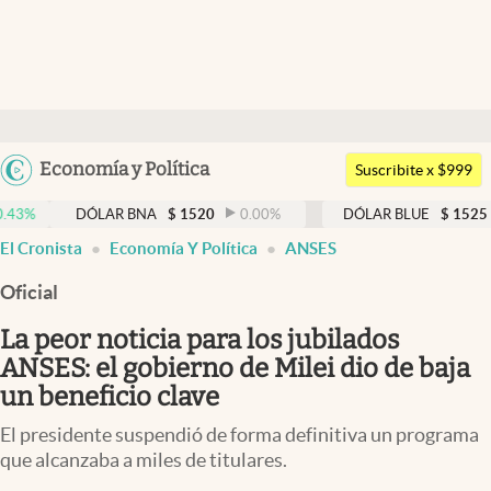
Últimas noticias
Dólar
Argentina
Economía y Política
Members
Suscribite x $999
España
Economía y Política
DÓLAR BNA
$
1520
0.00
%
DÓLAR BLUE
$
1525
-0.33
%
México
El Cronista
Economía Y Política
ANSES
Finanzas y Mercados
USA
Oficial
Mercados Online
Colombia
Uruguay
La peor noticia para los jubilados
Negocios
ANSES: el gobierno de Milei dio de baja
Columnistas
un beneficio clave
Otras secciones
El presidente suspendió de forma definitiva un programa
que alcanzaba a miles de titulares.
Apertura