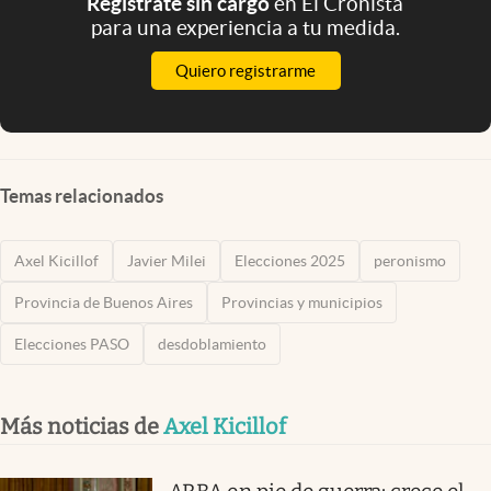
Registrate sin cargo
en El Cronista
para una experiencia a tu medida.
Quiero registrarme
Temas relacionados
Axel Kicillof
Javier Milei
Elecciones 2025
peronismo
Provincia de Buenos Aires
Provincias y municipios
Elecciones PASO
desdoblamiento
Más noticias de
Axel Kicillof