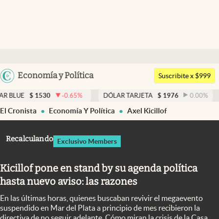
Últimas noticias
Dólar
Argentina
Economía y Política
Members
Suscribite x $999
España
Economía y Política
530
-0.65
%
DÓLAR TARJETA
$
1976
0.00
%
DÓLAR ME
México
El Cronista
Economía Y Política
Axel Kicillof
Finanzas y Mercados
USA
Mercados Online
Colombia
Recalculando
Exclusivo Members
Uruguay
Negocios
Kicillof pone en stand by su agenda política
Columnistas
hasta nuevo aviso: las razones
Otras secciones
En las últimas horas, quienes buscaban revivir el megaevento
Apertura
suspendido en Mar del Plata a principio de mes recibieron la
directiva de no seguir adelante. Cómo miran la crisis de la Casa