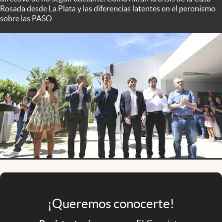
Infotechnology
Rosada desde La Plata y las diferencias latentes en el peronismo
sobre las PASO
Clase
Clima
Mundial 2026
Eventos Corporativos
El Cronista Studio
Mediakit
abre en nueva pestaña
Argentina
¡Queremos conocerte!