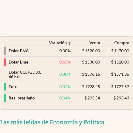
Variación
Venta
Compra
0,00
%
$
1520,00
$
1470,00
Dólar BNA
-0,65
%
$
1530,00
$
1510,00
Dólar Blue
Dólar CCL (GD30,
0,30
%
$
1576,16
$
1571,86
48 hs)
0,02
%
$
1728,45
$
1727,57
Euro
0,04
%
$
293,54
$
293,43
Real brasileño
Las más leídas de Economía y Política