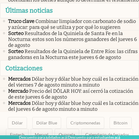
Últimas noticias
Truco clave
Combinar limpiador con carbonato de sodio
y azúcar: para qué se utiliza y por qué lo sugieren
Sorteo
Resultados de la Quiniela de Santa Fe en la
Nocturna: estos son los números ganadores del jueves 6
de agosto
Sorteo
Resultados de la Quiniela de Entre Ríos: las cifras
ganadoras en la Nocturna este jueves 6 de agosto
Cotizaciones
Mercados
Dólar hoy y dólar blue hoy: cuál es la cotización
del viernes 7 de agosto minuto a minuto
Mercado
Precio del DÓLAR HOY: así cerró la cotización
de este jueves 6 de agosto
Mercados
Dólar hoy y dólar blue hoy: cuál es la cotización
del jueves 6 de agosto minuto a minuto
Dólar
Dólar Blue
Criptomonedas
Bitcoin
Fintech
Merval
Quiniela
Calendario de feriados
Descuento para jubilados acá
Descuento para estudiantes acá
|