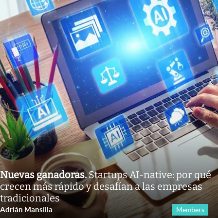
Nuevas ganadoras
.
Startups AI-native: por qué
crecen más rápido y desafían a las empresas
tradicionales
Adrián Mansilla
Members