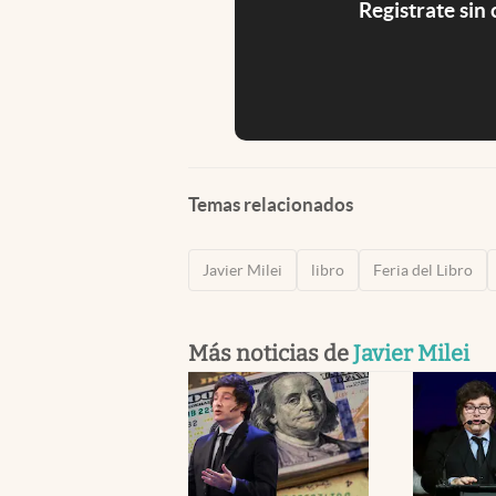
Registrate sin
Temas relacionados
Javier Milei
libro
Feria del Libro
Más noticias de
Javier Milei