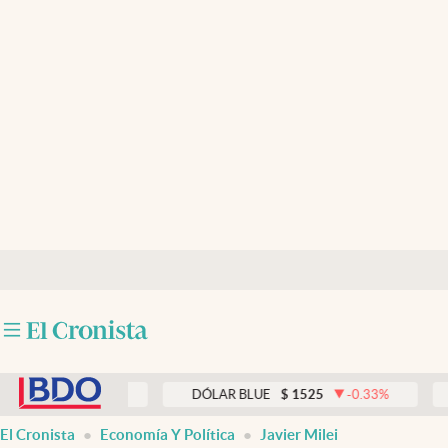
Últimas noticias
Dólar
Members
Economía y Política
Finanzas y Mercados
Mercados Online
Negocios
Columnistas
abre en nueva pestaña
Otras secciones
0
0.00
%
DÓLAR BLUE
$
1525
-0.33
%
DÓLAR
Apertura
El Cronista
Economía Y Política
Javier Milei