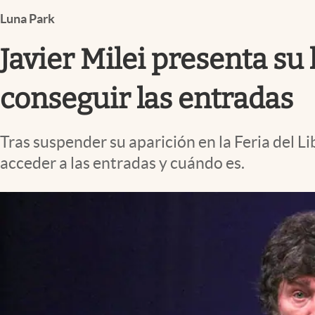
Infotechnology
Luna Park
Clase
Javier Milei presenta su 
Clima
Mundial 2026
conseguir las entradas
Eventos Corporativos
Tras suspender su aparición en la Feria del L
El Cronista Studio
acceder a las entradas y cuándo es.
Mediakit
abre en nueva pestaña