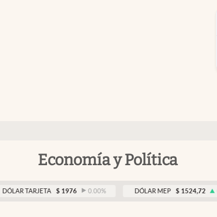
Economía y Política
 TARJETA
$
1976
0.00
%
DÓLAR MEP
$
1524,72
0.35
%