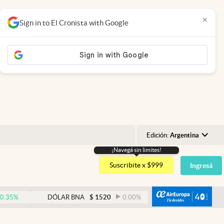
×
Sign in to El Cronista with Google
Edición:
Argentina
¡Navegá sin limites!
Argentina
Suscribite x $999
Ingresá
España
México
abre
DÓLAR BNA
$
1520
0.00
%
DÓLAR BLUE
$
1525
USA
Colombia