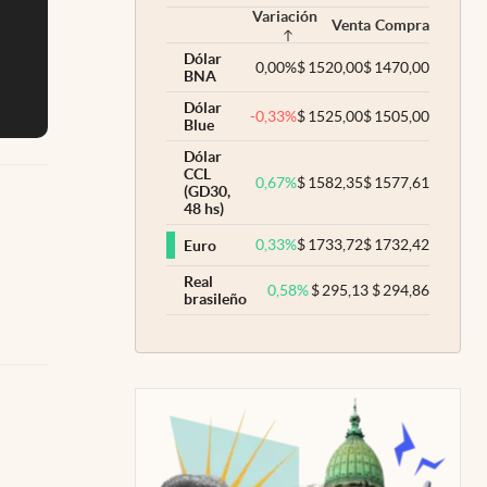
Variación
Venta
Compra
Dólar
0,00
%
$
1520,00
$
1470,00
BNA
Dólar
-0,33
%
$
1525,00
$
1505,00
Blue
Dólar
CCL
0,67
%
$
1582,35
$
1577,61
(GD30,
48 hs)
0,33
%
$
1733,72
$
1732,42
Euro
Real
0,58
%
$
295,13
$
294,86
brasileño