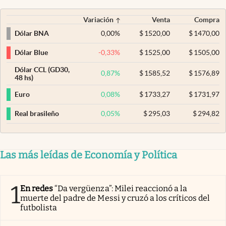
Variación
Venta
Compra
0,00
%
$
1520,00
$
1470,00
Dólar BNA
-0,33
%
$
1525,00
$
1505,00
Dólar Blue
Dólar CCL (GD30,
0,87
%
$
1585,52
$
1576,89
48 hs)
0,08
%
$
1733,27
$
1731,97
Euro
0,05
%
$
295,03
$
294,82
Real brasileño
Las más leídas de Economía y Política
1
En redes
“Da vergüenza”: Milei reaccionó a la
muerte del padre de Messi y cruzó a los críticos del
futbolista