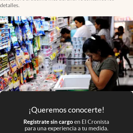
Infotechnology
detalles.
Clase
Clima
Mundial 2026
Eventos Corporativos
El Cronista Studio
Mediakit
abre en nueva pestaña
Argentina
¡Queremos conocerte!
Registrate sin cargo
en El Cronista
para una experiencia a tu medida.