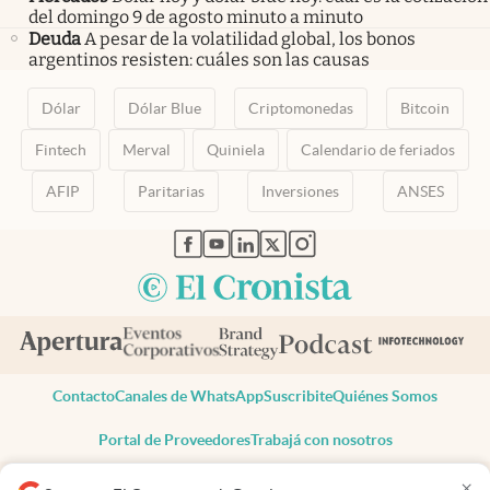
del domingo 9 de agosto minuto a minuto
Deuda
A pesar de la volatilidad global, los bonos
argentinos resisten: cuáles son las causas
Dólar
Dólar Blue
Criptomonedas
Bitcoin
Fintech
Merval
Quiniela
Calendario de feriados
AFIP
Paritarias
Inversiones
ANSES
abre en nueva pestaña
abre en nueva pestaña
abre en nueva pestaña
abre en nueva pestaña
abre en nueva pestaña
Contacto
Canales de WhatsApp
Suscribite
Quiénes Somos
Portal de Proveedores
Trabajá con nosotros
Copyright 2025 cronista.com
×