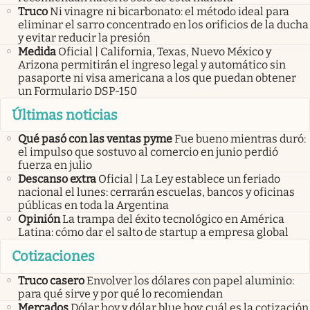
Truco
Ni vinagre ni bicarbonato: el método ideal para
eliminar el sarro concentrado en los orificios de la ducha
y evitar reducir la presión
Medida
Oficial | California, Texas, Nuevo México y
Arizona permitirán el ingreso legal y automático sin
pasaporte ni visa americana a los que puedan obtener
un Formulario DSP-150
Últimas noticias
Qué pasó con las ventas pyme
Fue bueno mientras duró:
el impulso que sostuvo al comercio en junio perdió
fuerza en julio
Descanso extra
Oficial | La Ley establece un feriado
nacional el lunes: cerrarán escuelas, bancos y oficinas
públicas en toda la Argentina
Opinión
La trampa del éxito tecnológico en América
Latina: cómo dar el salto de startup a empresa global
Cotizaciones
Truco casero
Envolver los dólares con papel aluminio:
para qué sirve y por qué lo recomiendan
Mercados
Dólar hoy y dólar blue hoy: cuál es la cotización