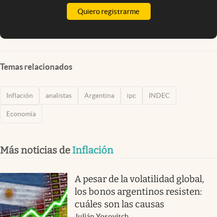
Quiero registrarme
Temas relacionados
Inflación
analistas
Argentina
ipc
INDEC
Economía
Más noticias de
Inflación
A pesar de la volatilidad global,
los bonos argentinos resisten:
cuáles son las causas
Julián Yosovitch