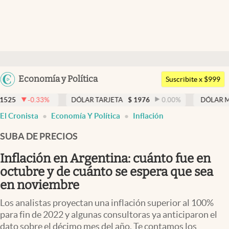
Últimas noticias
Dólar
Argentina
Economía y Política
Members
Suscribite x $999
España
Economía y Política
DÓLAR TARJETA
$
1976
0.00
%
DÓLAR MEP
$
1526,03
México
El Cronista
Economía Y Política
Inflación
Finanzas y Mercados
USA
SUBA DE PRECIOS
Mercados Online
Colombia
Uruguay
Inflación en Argentina: cuánto fue en
Negocios
octubre y de cuánto se espera que sea
Columnistas
en noviembre
Otras secciones
Los analistas proyectan una inflación superior al 100%
para fin de 2022 y algunas consultoras ya anticiparon el
Apertura
dato sobre el décimo mes del año. Te contamos los