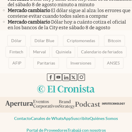
del sábado 8 de agosto minuto a minuto
Mercado cambiario
El dólar sigue al alza: los errores que
conviene evitar cuando todos salen a comprar
Mercado cambiario
Dólar hoy: a cuánto cotiza el oficial
en los bancos de la City este sábado 8 de agosto
Dólar
Dólar Blue
Criptomonedas
Bitcoin
Fintech
Merval
Quiniela
Calendario de feriados
AFIP
Paritarias
Inversiones
ANSES
abre en nueva pestaña
abre en nueva pestaña
abre en nueva pestaña
abre en nueva pestaña
abre en nueva pestaña
Contacto
Canales de WhatsApp
Suscribite
Quiénes Somos
Portal de Proveedores
Trabajá con nosotros