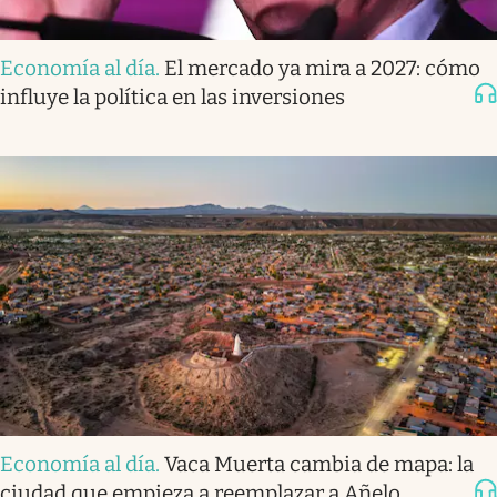
Economía al día
.
El mercado ya mira a 2027: cómo
influye la política en las inversiones
Economía al día
.
Vaca Muerta cambia de mapa: la
ciudad que empieza a reemplazar a Añelo