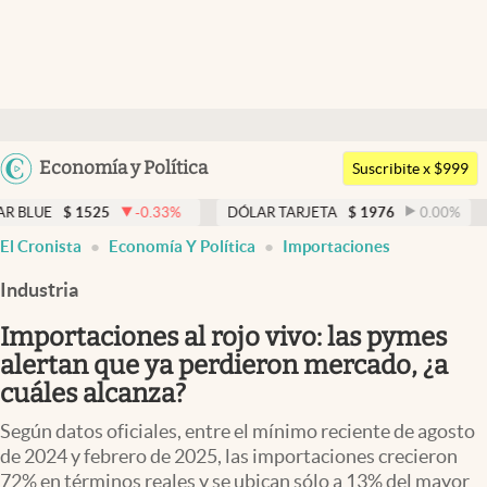
Últimas noticias
Dólar
Argentina
Economía y Política
Members
Suscribite x $999
España
Economía y Política
525
-0.33
%
DÓLAR TARJETA
$
1976
0.00
%
DÓLAR ME
México
El Cronista
Economía Y Política
Importaciones
Finanzas y Mercados
USA
Industria
Mercados Online
Colombia
Uruguay
Importaciones al rojo vivo: las pymes
Negocios
alertan que ya perdieron mercado, ¿a
Columnistas
cuáles alcanza?
Otras secciones
Según datos oficiales, entre el mínimo reciente de agosto
de 2024 y febrero de 2025, las importaciones crecieron
Apertura
72% en términos reales y se ubican sólo a 13% del mayor