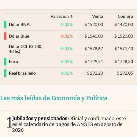
Variación
Venta
Compra
0,33
%
$
1520,00
$
1470,00
Dólar BNA
-0,32
%
$
1540,00
$
1520,00
Dólar Blue
Dólar CCL (GD30,
0,33
%
$
1578,67
$
1571,43
48 hs)
0,09
%
$
1729,51
$
1728,33
Euro
0,02
%
$
292,20
$
292,05
Real brasileño
Las más leídas de Economía y Política
1
Jubilados y pensionados
Oficial y confirmado: este
es el calendario de pagos de ANSES en agosto de
2026