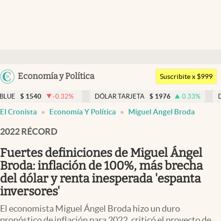
Últimas noticias
Dólar
Argentina
Economía y Política
Members
Suscribite x $999
España
Economía y Política
-0.32
%
DÓLAR TARJETA
$
1976
0.33
%
DÓLAR MEP
$
15
México
El Cronista
Economía Y Política
Miguel Angel Broda
Finanzas y Mercados
USA
2022 RÉCORD
Mercados Online
Colombia
Uruguay
Fuertes definiciones de Miguel Ángel
Negocios
Broda: inflación de 100%, más brecha
Columnistas
del dólar y renta inesperada 'espanta
inversores'
Otras secciones
El economista Miguel Ángel Broda hizo un duro
Apertura
pronóstico de inflación para 2022, criticó el proyecto de