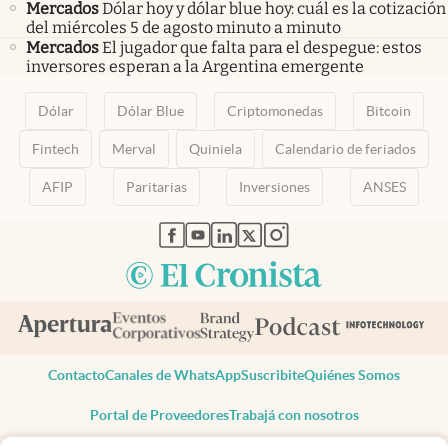
Mercados
Dólar hoy y dólar blue hoy: cuál es la cotización
del miércoles 5 de agosto minuto a minuto
Mercados
El jugador que falta para el despegue: estos
inversores esperan a la Argentina emergente
Dólar
Dólar Blue
Criptomonedas
Bitcoin
Fintech
Merval
Quiniela
Calendario de feriados
AFIP
Paritarias
Inversiones
ANSES
abre en nueva pestaña
abre en nueva pestaña
abre en nueva pestaña
abre en nueva pestaña
abre en nueva pestaña
Contacto
Canales de WhatsApp
Suscribite
Quiénes Somos
Portal de Proveedores
Trabajá con nosotros