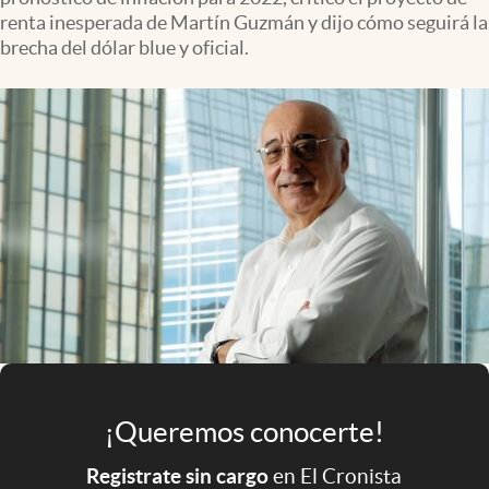
Infotechnology
renta inesperada de Martín Guzmán y dijo cómo seguirá la
brecha del dólar blue y oficial.
Clase
Clima
Mundial 2026
Eventos Corporativos
El Cronista Studio
Mediakit
abre en nueva pestaña
Argentina
¡Queremos conocerte!
Registrate sin cargo
en El Cronista