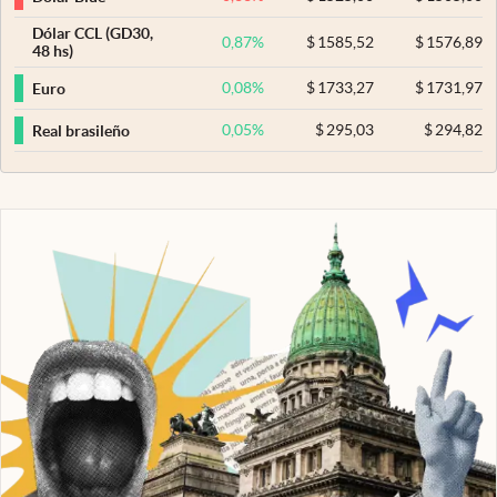
Dólar CCL (GD30,
0,87
%
$
1585,52
$
1576,89
48 hs)
0,08
%
$
1733,27
$
1731,97
Euro
0,05
%
$
295,03
$
294,82
Real brasileño