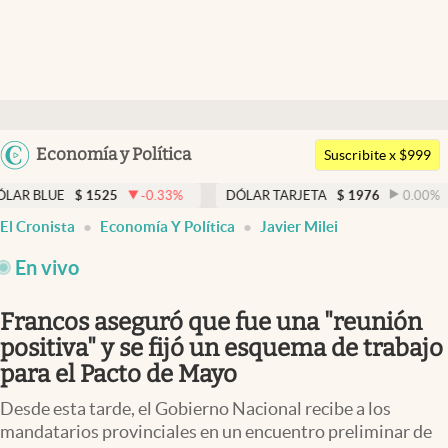
Últimas noticias
Dólar
Argentina
Economía y Política
Members
Suscribite x $999
España
Economía y Política
$
1525
-0.33
%
DÓLAR TARJETA
$
1976
0.00
%
DÓLAR
México
El Cronista
Economía Y Política
Javier Milei
Finanzas y Mercados
USA
En vivo
Mercados Online
Colombia
Uruguay
Negocios
Francos aseguró que fue una "reunión
positiva" y se fijó un esquema de trabajo
Columnistas
para el Pacto de Mayo
Otras secciones
Desde esta tarde, el Gobierno Nacional recibe a los
Apertura
mandatarios provinciales en un encuentro preliminar de