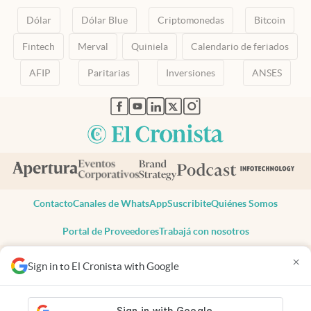
Dólar
Dólar Blue
Criptomonedas
Bitcoin
Fintech
Merval
Quiniela
Calendario de feriados
AFIP
Paritarias
Inversiones
ANSES
abre en nueva pestaña
abre en nueva pestaña
abre en nueva pestaña
abre en nueva pestaña
abre en nueva pestaña
Contacto
Canales de WhatsApp
Suscribite
Quiénes Somos
Portal de Proveedores
Trabajá con nosotros
Copyright 2025 cronista.com
×
Sign in to El Cronista with Google
Todos los derechos reservados
Términos y condiciones
Privacidad