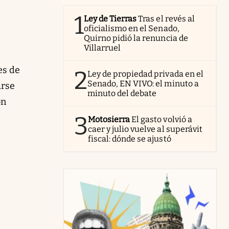
1
Ley de Tierras
Tras el revés al
oficialismo en el Senado,
Quirno pidió la renuncia de
Villarruel
es de
2
Ley de propiedad privada en el
Senado, EN VIVO: el minuto a
arse
minuto del debate
on
3
Motosierra
El gasto volvió a
caer y julio vuelve al superávit
fiscal: dónde se ajustó