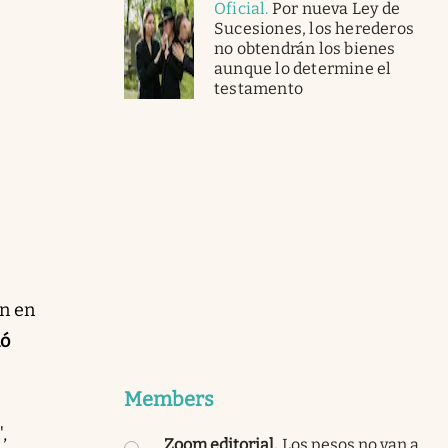
Oficial
.
Por nueva Ley de
Sucesiones, los herederos
no obtendrán los bienes
aunque lo determine el
testamento
en en
ió
Members
,
Zoom editorial
.
Los pesos no van a