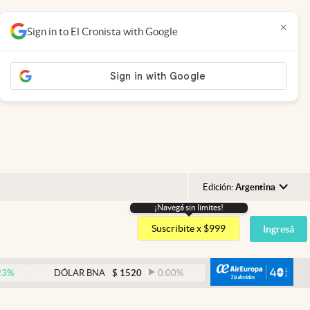
×
Sign in to El Cronista with Google
Edición:
Argentina
¡Navegá sin limites!
Argentina
Suscribite x $999
Ingresá
España
México
abre
DÓLAR BNA
$
1520
0.00
%
DÓLAR BLUE
$
1530
USA
Colombia