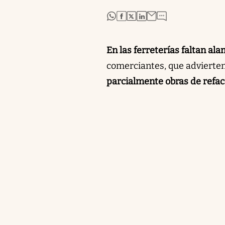
abre en nueva pestaña
abre en nueva pestaña
abre en nueva pestaña
abre en nueva pestaña
En las ferreterías faltan ala
comerciantes, que advierten
parcialmente obras de refac