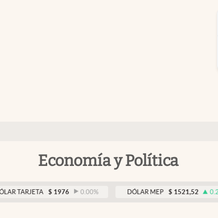
Economía y Política
RJETA
$
1976
0.00
%
DÓLAR MEP
$
1521,52
0.23
%