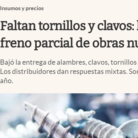
Infotechnology
Insumos y precios
Clase
Faltan tornillos y clavo
Clima
Mundial 2026
freno parcial de obras 
Eventos Corporativos
Bajó la entrega de alambres, clavos, tornillo
El Cronista Studio
Los distribuidores dan respuestas mixtas. S
Mediakit
año.
abre en nueva pestaña