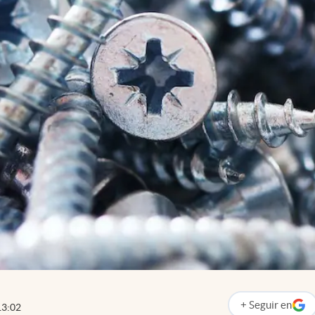
+
Seguir
en
13:02
abre en nueva p