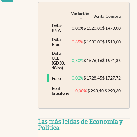
Variación
Venta
Compra
Dólar
0,00
%
$
1520,00
$
1470,00
BNA
Dólar
-0,65
%
$
1530,00
$
1510,00
Blue
Dólar
CCL
0,30
%
$
1576,16
$
1571,86
(GD30,
48 hs)
0,02
%
$
1728,45
$
1727,72
Euro
Real
-0,00
%
$
293,40
$
293,30
brasileño
Las más leídas de Economía y
Política