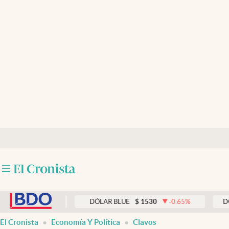
Últimas noticias
Dólar
Members
Economía y Política
Finanzas y Mercados
Mercados Online
Negocios
Columnistas
abre en nueva pestaña
Otras secciones
0.00
%
DÓLAR BLUE
$
1530
-0.65
%
DÓLAR TA
Apertura
El Cronista
Economía Y Política
Clavos