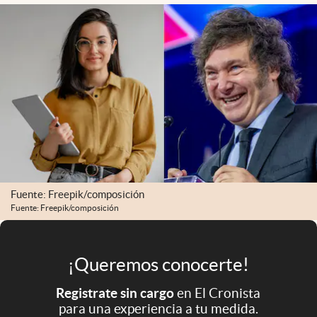
Infotechnology
Clase
Clima
Mundial 2026
Eventos Corporativos
El Cronista Studio
Mediakit
Fuente: Freepik/composición
abre en nueva pestaña
Argentina
Fuente: Freepik/composición
¡Queremos conocerte!
Registrate sin cargo
en El Cronista
para una experiencia a tu medida.