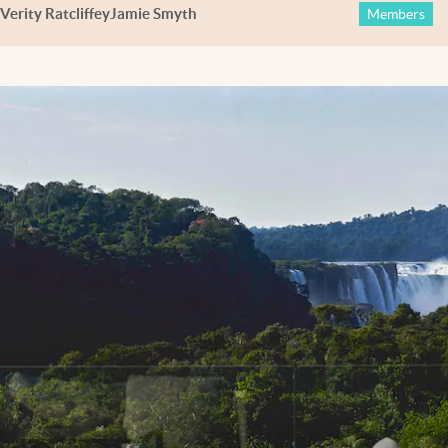
Verity Ratcliffe
y
Jamie Smyth
Members