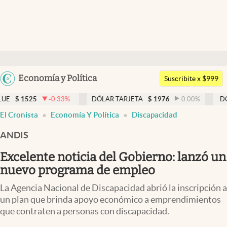
Últimas noticias
Dólar
Argentina
Economía y Política
Members
Suscribite x $999
España
Economía y Política
-0.33
%
DÓLAR TARJETA
$
1976
0.00
%
DÓLAR MEP
$
México
El Cronista
Economía Y Política
Discapacidad
Finanzas y Mercados
USA
ANDIS
Mercados Online
Colombia
Uruguay
Excelente noticia del Gobierno: lanzó un
Negocios
nuevo programa de empleo
Columnistas
La Agencia Nacional de Discapacidad abrió la inscripción a
Otras secciones
un plan que brinda apoyo económico a emprendimientos
que contraten a personas con discapacidad.
Apertura