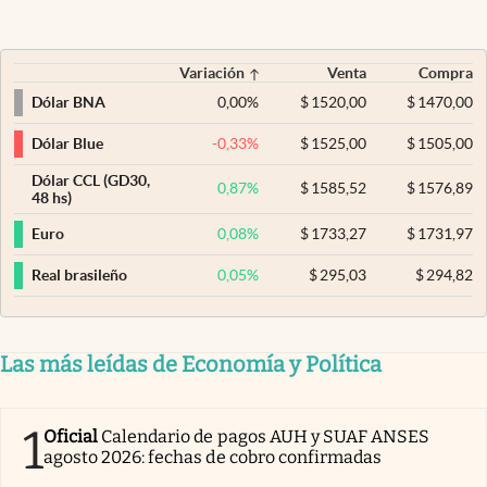
Variación
Venta
Compra
0,00
%
$
1520,00
$
1470,00
Dólar BNA
-0,33
%
$
1525,00
$
1505,00
Dólar Blue
Dólar CCL (GD30,
0,87
%
$
1585,52
$
1576,89
48 hs)
0,08
%
$
1733,27
$
1731,97
Euro
0,05
%
$
295,03
$
294,82
Real brasileño
Las más leídas de Economía y Política
1
Oficial
Calendario de pagos AUH y SUAF ANSES
agosto 2026: fechas de cobro confirmadas