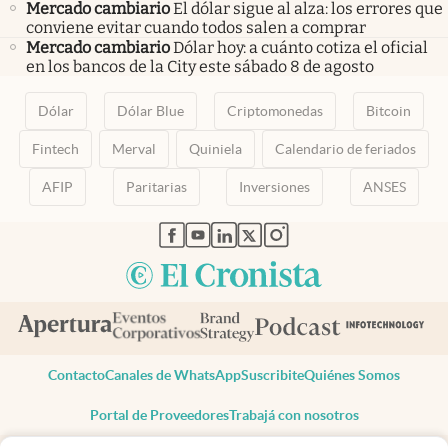
Mercado cambiario
El dólar sigue al alza: los errores que
conviene evitar cuando todos salen a comprar
Mercado cambiario
Dólar hoy: a cuánto cotiza el oficial
en los bancos de la City este sábado 8 de agosto
Dólar
Dólar Blue
Criptomonedas
Bitcoin
Fintech
Merval
Quiniela
Calendario de feriados
AFIP
Paritarias
Inversiones
ANSES
abre en nueva pestaña
abre en nueva pestaña
abre en nueva pestaña
abre en nueva pestaña
abre en nueva pestaña
Contacto
Canales de WhatsApp
Suscribite
Quiénes Somos
Portal de Proveedores
Trabajá con nosotros