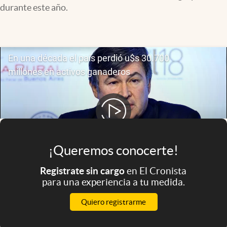
Infotechnology
durante este año.
Clase
Clima
Mundial 2026
Eventos Corporativos
El Cronista Studio
Mediakit
abre en nueva pestaña
¡Queremos conocerte!
Argentina
Registrate sin cargo
en El Cronista
para una experiencia a tu medida.
Quiero registrarme