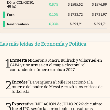
Dólar CCL (GD30,
0,87
%
$
1585,52
$
1576,89
48 hs)
0,10
%
$
1733,72
$
1731,97
Euro
0,03
%
$
294,91
$
294,71
Real brasileño
Las más leídas de Economía y Política
1
Encuesta
Midieron a Macri, Bullrich y Villarruel en
CABA y uno arrasa en el mapa electoral: el
contundente número rumbo a 2027
2
En redes
“Da vergüenza”: Milei reaccionó a la
muerte del padre de Messi y cruzó a los críticos del
futbolista
3
Expectativa
INFLACIÓN de JULIO 2026: de cuánto
fue el IPC, según las principales consultoras