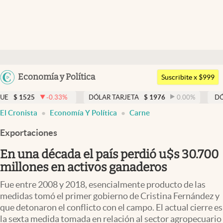
Últimas noticias
Dólar
Argentina
Economía y Política
Members
Suscribite x $999
España
Economía y Política
-0.33
%
DÓLAR TARJETA
$
1976
0.00
%
DÓLAR MEP
$
México
El Cronista
Economía Y Política
Carne
Finanzas y Mercados
USA
Exportaciones
Mercados Online
Colombia
Uruguay
En una década el país perdió u$s 30.700
Negocios
millones en activos ganaderos
Columnistas
Fue entre 2008 y 2018, esencialmente producto de las
Otras secciones
medidas tomó el primer gobierno de Cristina Fernández y
que detonaron el conflicto con el campo. El actual cierre es
Apertura
la sexta medida tomada en relación al sector agropecuario