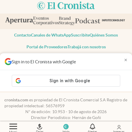
Contacto
Canales de WhatsApp
Suscribite
Quiénes Somos
Portal de Proveedores
Trabajá con nosotros
Copyright 2025 cronista.com
×
Sign in to El Cronista with Google
Todos los derechos reservados
Términos y condiciones
Privacidad
Consentimiento
Tel:
+54 11 7078-3270
cronista.com
es propiedad de El Cronista Comercial S.A Registro de
propiedad intelectual: 56576959
N° de edición: 10.953 - 10 de agosto de 2026
Director Periodístico: Hernán de Goñi
Dolar
Inicio
Alertas
Ingresar
Menú