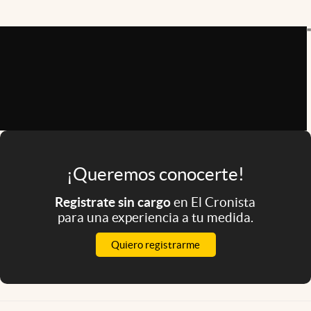
Infotechnology
"
Clase
Clima
Mundial 2026
Eventos Corporativos
El Cronista Studio
Mediakit
¡Queremos conocerte!
abre en nueva pestaña
Registrate sin cargo
en El Cronista
Argentina
para una experiencia a tu medida.
Quiero registrarme