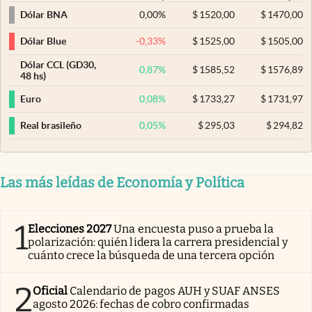
0,00
%
$
1520,00
$
1470,00
Dólar BNA
-0,33
%
$
1525,00
$
1505,00
Dólar Blue
Dólar CCL (GD30,
0,87
%
$
1585,52
$
1576,89
48 hs)
0,08
%
$
1733,27
$
1731,97
Euro
0,05
%
$
295,03
$
294,82
Real brasileño
Las más leídas de Economía y Política
1
Elecciones 2027
Una encuesta puso a prueba la
polarización: quién lidera la carrera presidencial y
cuánto crece la búsqueda de una tercera opción
2
Oficial
Calendario de pagos AUH y SUAF ANSES
agosto 2026: fechas de cobro confirmadas