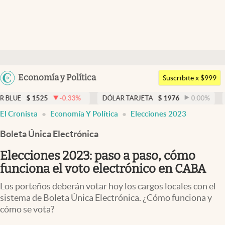
Últimas noticias
Dólar
Argentina
Economía y Política
Members
Suscribite x $999
España
Economía y Política
525
-0.33
%
DÓLAR TARJETA
$
1976
0.00
%
DÓLAR ME
México
El Cronista
Economía Y Política
Elecciones 2023
Finanzas y Mercados
USA
Boleta Única Electrónica
Mercados Online
Colombia
Uruguay
Elecciones 2023: paso a paso, cómo
Negocios
funciona el voto electrónico en CABA
Columnistas
Los porteños deberán votar hoy los cargos locales con el
Otras secciones
sistema de Boleta Única Electrónica. ¿Cómo funciona y
cómo se vota?
Apertura