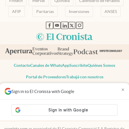
Fintech
Merval
Quiniela
Calendario de feriados
AFIP
Paritarias
Inversiones
ANSES
abre en nueva pestaña
abre en nueva pestaña
abre en nueva pestaña
abre en nueva pestaña
abre en nueva pestaña
Contacto
Canales de WhatsApp
Suscribite
Quiénes Somos
Portal de Proveedores
Trabajá con nosotros
Copyright 2025 cronista.com
×
Sign in to El Cronista with Google
Todos los derechos reservados
Términos y condiciones
Privacidad
Consentimiento
Tel:
+54 11 7078-3270
cronista.com
es propiedad de El Cronista Comercial S.A Registro de