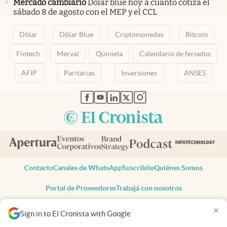
Mercado cambiario
Dólar blue hoy: a cuánto cotiza el
sábado 8 de agosto con el MEP y el CCL
Dólar
Dólar Blue
Criptomonedas
Bitcoin
Fintech
Merval
Quiniela
Calendario de feriados
AFIP
Paritarias
Inversiones
ANSES
abre en nueva pestaña
abre en nueva pestaña
abre en nueva pestaña
abre en nueva pestaña
abre en nueva pestaña
Contacto
Canales de WhatsApp
Suscribite
Quiénes Somos
Portal de Proveedores
Trabajá con nosotros
Copyright 2025 cronista.com
×
Sign in to El Cronista with Google
Todos los derechos reservados