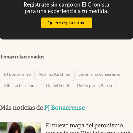
Registrate sin cargo
en El Cronista
para una experiencia a tu medida.
Quiero registrarme
Temas relacionados
PJ Bonaerense
Máximo Kirchner
peronismo bonaerense
Alberto Fernández
Daniel Scioli
Unión por la Patria
Más noticias de
PJ Bonaerense
El nuevo mapa del peronismo: