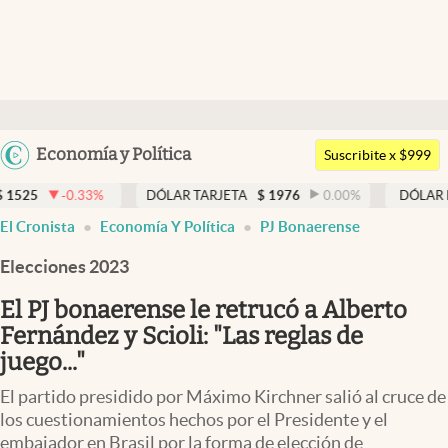
Últimas noticias
Dólar
Argentina
Economía y Política
Members
Suscribite x $999
España
Economía y Política
3
%
DÓLAR TARJETA
$
1976
0.00
%
DÓLAR MEP
$
1526,0
México
El Cronista
Economía Y Política
PJ Bonaerense
Finanzas y Mercados
USA
Elecciones 2023
Mercados Online
Colombia
Uruguay
El PJ bonaerense le retrucó a Alberto
Negocios
Fernández y Scioli: "Las reglas de
Columnistas
juego..."
Otras secciones
El partido presidido por Máximo Kirchner salió al cruce de
los cuestionamientos hechos por el Presidente y el
Apertura
embajador en Brasil por la forma de elección de