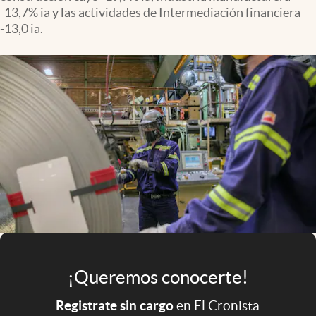
Infotechnology
-13,7% ia y las actividades de Intermediación financiera
-13,0 ia.
Clase
Clima
Mundial 2026
Eventos Corporativos
El Cronista Studio
Mediakit
abre en nueva pestaña
Argentina
¡Queremos conocerte!
Registrate sin cargo
en El Cronista