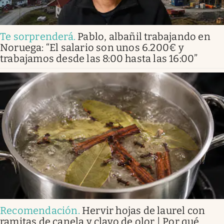
Te sorprenderá
.
Pablo, albañil trabajando en
Noruega: “El salario son unos 6.200€ y
trabajamos desde las 8:00 hasta las 16:00”
Recomendación
.
Hervir hojas de laurel con
ramitas de canela y clavo de olor | Por qué