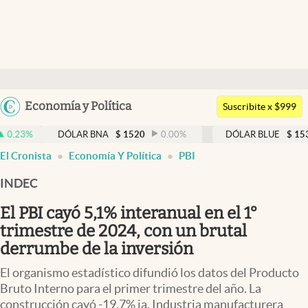
Últimas noticias
Dólar
Argentina
Economía y Política
Members
Suscribite x $999
España
Economía y Política
DÓLAR BNA
$
1520
0.00
%
DÓLAR BLUE
$
1530
-0.65
México
El Cronista
Economía Y Política
PBI
Finanzas y Mercados
USA
INDEC
Mercados Online
Colombia
Uruguay
El PBI cayó 5,1% interanual en el 1°
Negocios
trimestre de 2024, con un brutal
Columnistas
derrumbe de la inversión
Otras secciones
El organismo estadístico difundió los datos del Producto
Bruto Interno para el primer trimestre del año. La
Apertura
construcción cayó -19,7% ia, Industria manufacturera