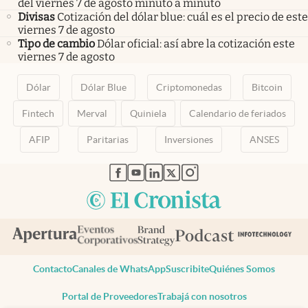
del viernes 7 de agosto minuto a minuto
Divisas
Cotización del dólar blue: cuál es el precio de este
viernes 7 de agosto
Tipo de cambio
Dólar oficial: así abre la cotización este
viernes 7 de agosto
Dólar
Dólar Blue
Criptomonedas
Bitcoin
Fintech
Merval
Quiniela
Calendario de feriados
AFIP
Paritarias
Inversiones
ANSES
abre en nueva pestaña
abre en nueva pestaña
abre en nueva pestaña
abre en nueva pestaña
abre en nueva pestaña
Contacto
Canales de WhatsApp
Suscribite
Quiénes Somos
Portal de Proveedores
Trabajá con nosotros