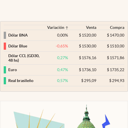
Variación
Venta
Compra
0,00
%
$
1520,00
$
1470,00
Dólar BNA
-0,65
%
$
1530,00
$
1510,00
Dólar Blue
Dólar CCL (GD30,
0,27
%
$
1576,16
$
1571,86
48 hs)
0,47
%
$
1736,10
$
1735,22
Euro
0,57
%
$
295,09
$
294,93
Real brasileño