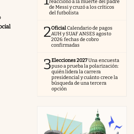
reaccionó a la muerte del padre
de Messi y cruzó a los críticos
del futbolista
o
ocial
2
Oficial
Calendario de pagos
AUH y SUAF ANSES agosto
2026: fechas de cobro
confirmadas
3
Elecciones 2027
Una encuesta
puso a prueba la polarización:
quién lidera la carrera
presidencial y cuánto crece la
búsqueda de una tercera
opción