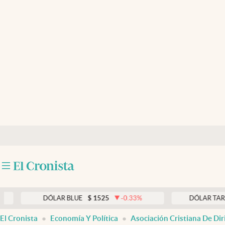
Últimas noticias
Dólar
Members
Economía y Política
Finanzas y Mercados
Mercados Online
Negocios
Columnistas
Otras secciones
DÓLAR BLUE
$
1525
-0.33
%
DÓLAR TARJETA
$
Apertura
El Cronista
Economía Y Política
Asociación Cristiana De Di