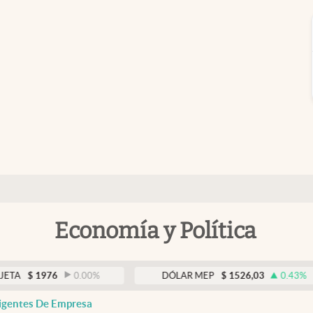
Economía y Política
1976
0.00
%
DÓLAR MEP
$
1526,03
0.43
%
rigentes De Empresa