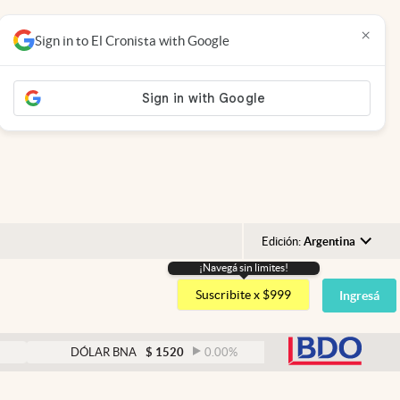
×
Sign in to El Cronista with Google
Edición:
Argentina
¡Navegá sin limites!
Argentina
Suscribite x $999
Ingresá
España
México
abre
DÓLAR BNA
$
1520
0.00
%
DÓLAR BLUE
$
15
USA
Colombia