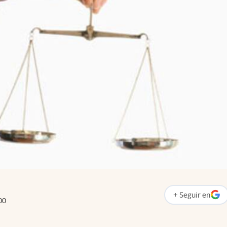
+
Seguir
en
abre en nueva p
00