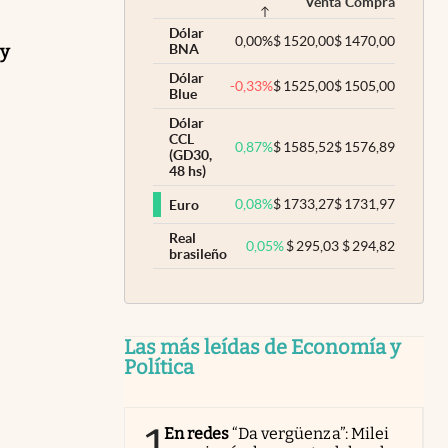
Venta
Compra
Dólar
0,00
%
$
1520,00
$
1470,00
 y
BNA
Dólar
-0,33
%
$
1525,00
$
1505,00
Blue
Dólar
CCL
0,87
%
$
1585,52
$
1576,89
(GD30,
48 hs)
0,08
%
$
1733,27
$
1731,97
Euro
Real
0,05
%
$
295,03
$
294,82
brasileño
Las más leídas de Economía y
Política
1
En redes
“Da vergüenza”: Milei