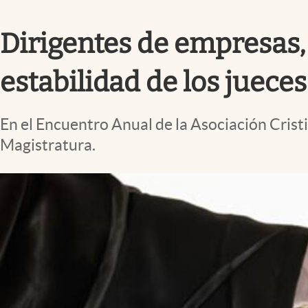
Infotechnology
Dirigentes de empresas,
Clase
Clima
estabilidad de los jueces
Mundial 2026
Eventos Corporativos
En el Encuentro Anual de la Asociación Crist
El Cronista Studio
Magistratura.
Mediakit
abre en nueva pestaña