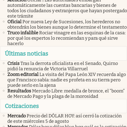
automáticamente las cuentas bancarias y bienes de
todos los ciudadanos y extranjeros que hayan postergado
este trámite
Oficial
Por nueva Ley de Sucesiones, los herederos no
obtendrán los bienes aunque lo determine el testamento
Truco infalible
Rociar vinagre en las esquinas de la casa:
por qué los expertos lo recomiendan y para qué sirve
hacerlo
Últimas noticias
Crisis
Tras la derrota oficialista en el Senado, Quirno
pidió la renuncia de Victoria Villarruel
Zoom editorial
La visita del Papa León XIV recuerda algo
que Francisco sabía: nadie es profeta en su tierra pero
puede serlo en la ajena
Resultados
Mercado Libre: medalla de bronce, el “boom”
de Mercado Pago y la plaga de la morosidad
Cotizaciones
Mercado
Precio del DÓLAR HOY: así cerró la cotización
de este miércoles 5 de agosto
Mercados
Dólar hoy y dólar blue hoy: cuál es la cotización