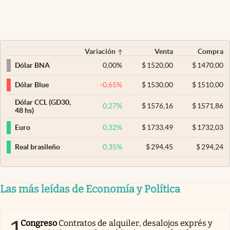
Variación
Venta
Compra
0,00
%
$
1520,00
$
1470,00
Dólar BNA
-0,65
%
$
1530,00
$
1510,00
Dólar Blue
Dólar CCL (GD30,
0,27
%
$
1576,16
$
1571,86
48 hs)
0,32
%
$
1733,49
$
1732,03
Euro
0,35
%
$
294,45
$
294,24
Real brasileño
Las más leídas de Economía y Política
1
Congreso
Contratos de alquiler, desalojos exprés y