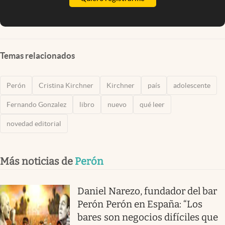
Temas relacionados
Perón
Cristina Kirchner
Kirchner
país
adolescente
Fernando Gonzalez
libro
nuevo
qué leer
novedad editorial
Más noticias de
Perón
Daniel Narezo, fundador del bar
Perón Perón en España: “Los
bares son negocios difíciles que