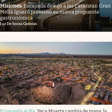
Misiones
.
Escapada de lujo a las Cataratas: Gran
Meliá Iguazú presentó su nueva propuesta
gastronómica
Luz De Sousa Quintas
Economía al día
.
Vaca Muerta cambia de mapa: la