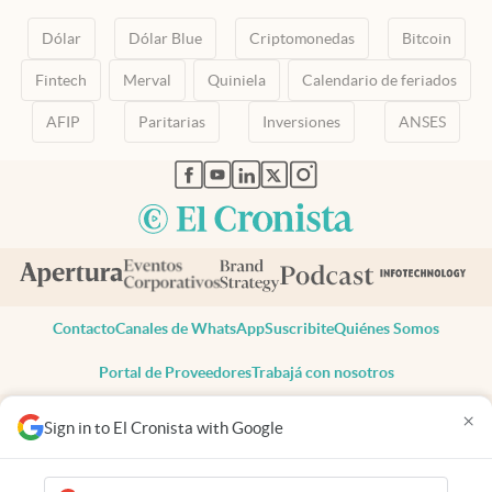
Dólar
Dólar Blue
Criptomonedas
Bitcoin
Fintech
Merval
Quiniela
Calendario de feriados
AFIP
Paritarias
Inversiones
ANSES
abre en nueva pestaña
abre en nueva pestaña
abre en nueva pestaña
abre en nueva pestaña
abre en nueva pestaña
Contacto
Canales de WhatsApp
Suscribite
Quiénes Somos
Portal de Proveedores
Trabajá con nosotros
Copyright 2025 cronista.com
×
Sign in to El Cronista with Google
Todos los derechos reservados
Términos y condiciones
Privacidad