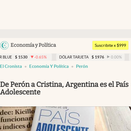
Últimas noticias
Dólar
Argentina
Economía y Política
Members
Suscribite x $999
España
Economía y Política
0
-0.65
%
DÓLAR TARJETA
$
1976
0.00
%
DÓLAR MEP
México
El Cronista
Economía Y Política
Perón
Finanzas y Mercados
USA
Mercados Online
Colombia
De Perón a Cristina, Argentina es el País
Uruguay
Negocios
Adolescente
Columnistas
Otras secciones
Apertura