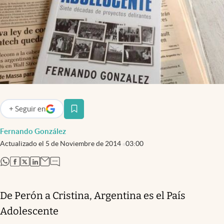
Infotechnology
Clase
Clima
Mundial 2026
Eventos Corporativos
El Cronista Studio
+
Seguir
en
abre en nueva pestaña
Mediakit
Fernando González
abre en nueva pestaña
Actualizado el
5 de Noviembre de 2014
03:00
Argentina
abre en nueva pestaña
abre en nueva pestaña
abre en nueva pestaña
abre en nueva pestaña
De Perón a Cristina, Argentina es el País
Adolescente