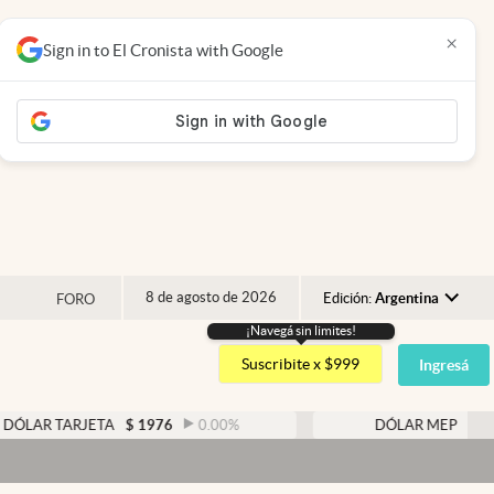
×
Sign in to El Cronista with Google
8 de agosto de 2026
Edición:
Argentina
FORO
¡Navegá sin limites!
Argentina
Suscribite x $999
Ingresá
España
México
RJETA
$
1976
0.00
%
DÓLAR MEP
$
1526,03
0
USA
Colombia