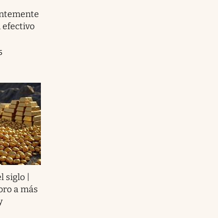
antemente
 efectivo
5
 siglo |
 oro a más
y