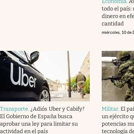
Economia
.
A
todo el país:
dinero en efe
cantidad
miércoles, 10 de
Transporte
.
¿Adiós Uber y Cabify?
Militar
.
El pa
El Gobierno de España busca
un ejército q
aprobar una ley para limitar su
potencias mu
actividad en el país
tecnología d