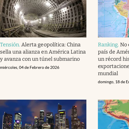
Tensión
.
Alerta geopolítica: China
Ranking
.
No e
sella una alianza en América Latina
país de Amér
y avanza con un túnel submarino
un récord hi
exportaciones
miércoles, 04 de Febrero de 2026
mundial
domingo, 18 de E