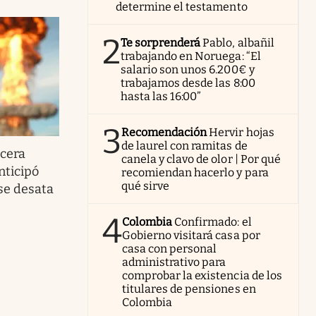
determine el testamento
2
Te sorprenderá
Pablo, albañil
trabajando en Noruega: “El
salario son unos 6.200€ y
trabajamos desde las 8:00
hasta las 16:00”
3
Recomendación
Hervir hojas
de laurel con ramitas de
rcera
canela y clavo de olor | Por qué
nticipó
recomiendan hacerlo y para
qué sirve
se desata
4
Colombia
Confirmado: el
Gobierno visitará casa por
casa con personal
administrativo para
comprobar la existencia de los
titulares de pensiones en
Colombia