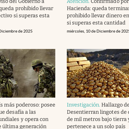
viso del Gobierno a
Atención
.
Confirmado por
 queda prohibido llevar
Hacienda: queda termin
ctivo si superas esta
prohibido llevar dinero en
si superas esta cantidad
 Diciembre de 2025
miércoles, 10 de Diciembre de 202
ís más poderoso: posee
Investigación
.
Hallazgo del
ue desafía a las
Desentierran lingotes de
ndiales y opera con
de mil metros bajo tierra 
e última generación
pertenece a un solo país