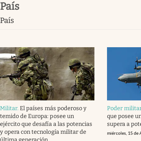
país
Infotechnology
Clase
país
Clima
Mundial 2026
Eventos Corporativos
El Cronista Studio
Mediakit
abre en nueva pestaña
Militar
.
El países más poderoso y
Poder milita
temido de Europa: posee un
que posee un
ejército que desafía a las potencias
supera a pot
y opera con tecnología militar de
miércoles, 15 de 
última generación