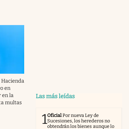
 Hacienda
ro en
 en la
Las más leídas
ita multas
1
Oficial
Por nueva Ley de
Sucesiones, los herederos no
obtendrán los bienes aunque lo