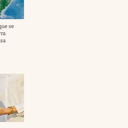
que se
rra
nsa