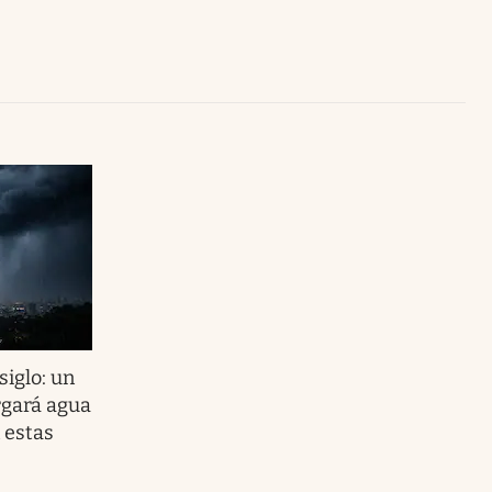
Uruguay
siglo: un
rgará agua
 estas