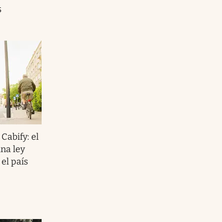
5
Cabify: el
na ley
 el país