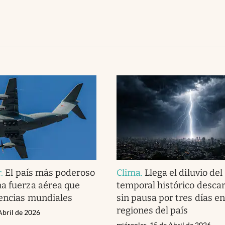
r
.
El país más poderoso
Clima
.
Llega el diluvio del 
a fuerza aérea que
temporal histórico desca
encias mundiales
sin pausa por tres días en
regiones del país
Abril de 2026
miércoles, 15 de Abril de 2026