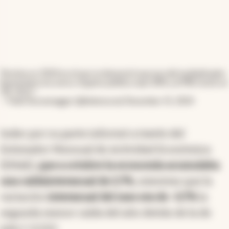
Termina un 2024 en el que se demostró que eso del multiplicador
keynesiano era verso: el gasto público cayó 30% y el PBI creció un
3%. VLLC!
— Fede Sturzenegger (@fedesturze)
December 31, 2024
Indec por su parte informó a través del
Estimador Mensual de Actividad Económica
(EMAE)
, que a octubre la economía acumulaba
una caída
interanual de 2,7%,
mientras que la
variación
interanual del mes era de -0,7%
la
segunda menor caída del año detrás de la de
julio (-0,5%).