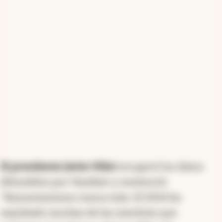
El presidente Javier Milei
recuperó los datos
difundidos por Vauthier y sentenció:
"Keynesianismo nunca más. El 2024 ha
sepultado muchas de las mentiras que