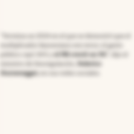
"Termina un 2024 en el que se demostró que el
multiplicador keynesiano era verso: el gasto
público cayó 30% y
el PBI creció un 3%"
, dijo el
ministro de Desregulación,
Federico
Sturzenegger,
en sus redes sociales.