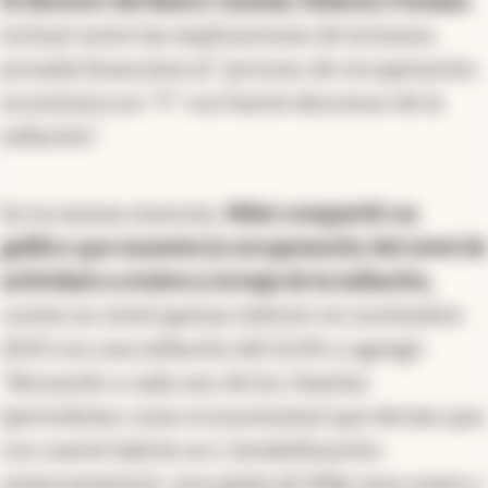
El director del Banco Central, Federico Furiase
,
incluyó entre las explicaciones de la buena
jornada financiera al "proceso de recuperación
económica en "V" con fuerte descenso de la
inflación".
En la misma sintonía,
Milei compartió un
gráfico que muestra la recuperación del nivel de
actividad a octubre y la baja de la inflación,
contra un nivel apenas inferior en noviembre
2023 con una inflación del 12,8% y agregó:
"Recuerdo a cada uno de los chantas
(periodistas como economistas) que decían que
con suerte habría un L (estabilización-
estancamiento), una pipita de Nike muy suave o