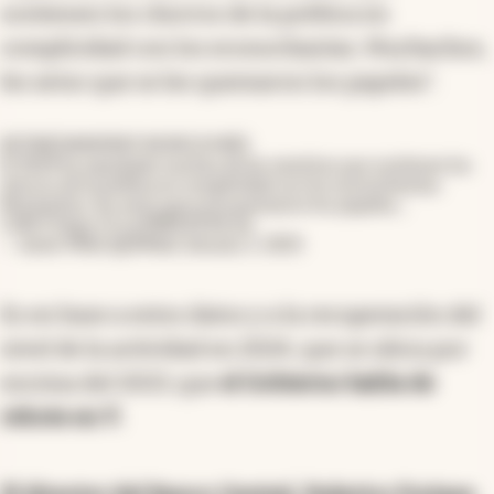
sostienen los chorros de la política en
complicidad con los econochantas. Muchachos,
les aviso que se les quemaron los papeles".
KEYNESIANISMO NUNCA MÁS
El 2024 ha sepultado muchas de las mentiras que sostienen los
chorros de la política en complicidad con los econochantas.
Muchachos, les aviso que se le quemaron los papeles...
CIAO!
https://t.co/MRVZZ2IL2w
— Javier Milei (@JMilei)
January 1, 2025
Es en base a estos datos y a la recuperación del
nivel de la actividad en 2024, que se ubica por
encima del 2023, que
el Gobierno habla de
rebote en V.