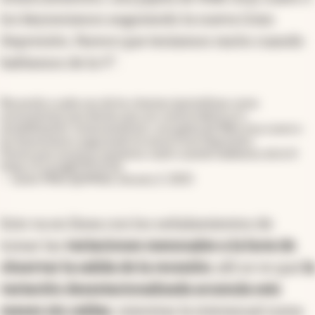
los keynesianos augurando la nueva Gran
Depresión. Parece que teníamos razón cuando
hablamos de la V".
Recuerdo a cada uno de los chantas (periodistas como
economistas) que decían que con suerte habría un L
(estabilización-estancamiento), una pipita de Nike muy suave o
los keynesianos augurando la nueva Gran Depresión.
Parece que nosotros teníamos razón cuando hablamos de la V.
https://t.co/ogb5YFnO3z
— Javier Milei (@JMilei)
January 2, 2025
Esto va en línea con los señalamientos de
tomar las
variaciones mensuales a la hora de
observar la salida de la recesión
: allí se ve que
la
variación desestacionalizada acumula seis
meses sin caídas
, mientras la interanual suma