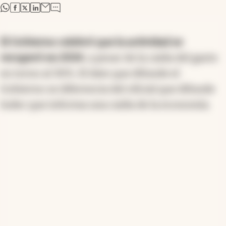
abre en nueva pestaña
abre en nueva pestaña
abre en nueva pestaña
abre en nueva pestaña
El Gobierno celebró que la actividad se
recuperó en 2024
, a pesar de la caída del gasto
en torno al 30%. El dato que difunde el
Gobierno se diferencia del oficial que difunde
Indec que informa una caída de la economía.