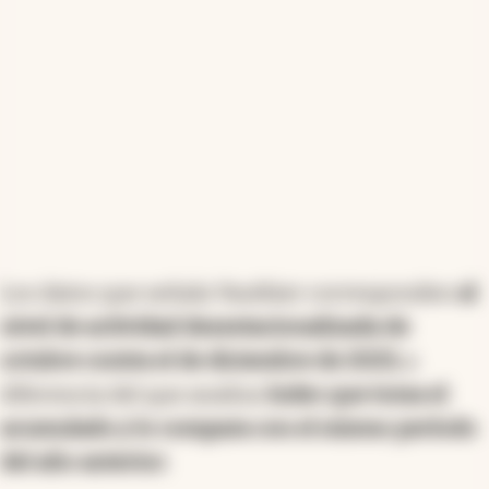
Los datos que señala Vauthier corresponden
al
nivel de actividad desestacionalizada de
octubre contra el de diciembre de 2023,
a
diferencia del que analiza
Indec que toma el
acumulado y lo compara con el mismo período
del año anterior.