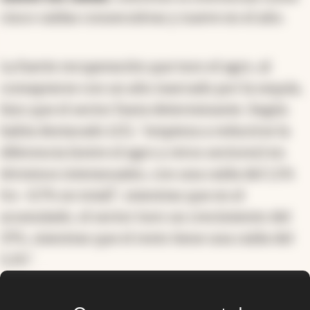
cinco caídas consecutivas y nueve en el año.
La fuerte recuperación que tuvo el agro, al
comaprarse con un año marcado por la sequía,
hizo que el sector fuera determinante. Según
había destacado LCG, "empieza a reducirse la
diferencia (entre el agro y otros sectores) en
términos interanuales, con una caída del 1,5%
(vs -0,7% en total)", mientras que en el
acumulado, el sector tuvo un crecimiento del
37%, mientras que el resto tiene una caída del
5,1%".