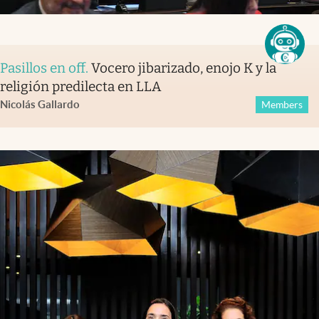
Pasillos en off
.
Vocero jibarizado, enojo K y la
religión predilecta en LLA
Nicolás Gallardo
Members