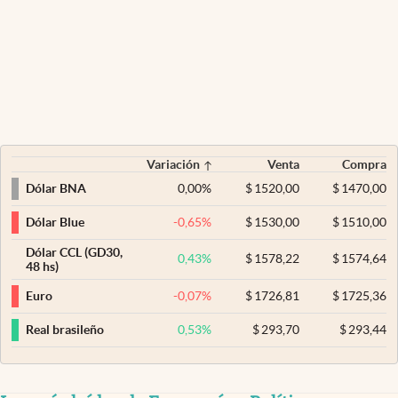
Variación
Venta
Compra
0,00
%
$
1520,00
$
1470,00
Dólar BNA
-0,65
%
$
1530,00
$
1510,00
Dólar Blue
Dólar CCL (GD30,
0,43
%
$
1578,22
$
1574,64
48 hs)
-0,07
%
$
1726,81
$
1725,36
Euro
0,53
%
$
293,70
$
293,44
Real brasileño