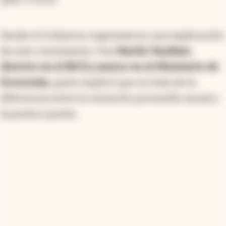
Desde el Gobierno esgrimieron una explicación
de este crecimiento. Fue
Martín Vauthier,
director en el BICE y asesor en el Ministerio de
Economía,
quien explicó que se trata de la
diferencia entre la variación promedio anual y
la punta a punta.