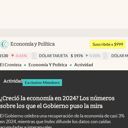
Últimas noticias
Dólar
Argentina
Economía y Política
Members
Suscribite x $999
España
Economía y Política
%
DÓLAR TARJETA
$
1976
0.00
%
DÓLAR MEP
$
1520,11
México
El Cronista
Economía Y Política
Actividad
Finanzas y Mercados
USA
Mercados Online
Colombia
Actividad
Exclusivo Members
Uruguay
Negocios
¿Creció la economía en 2024? Los números
Columnistas
sobre los que el Gobierno puso la mira
Otras secciones
El Gobierno celebra una recuperación de la economía de casi 3%
Apertura
en 2024, mientras que Indec difunde los datos con caídas
acumuladas e interanuales.