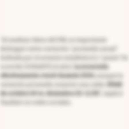
"Al analizar datos del PIB, es importante
distinguir entre variación "promedio anual"
(influida por el arrastre estadístico) y "punta" (lo
ocurrido DURANTE el año).
La economía
efectivamente creció durante 2024,
aunque la
variación promedio muestre una caída.
EMAE
de octubre 24 vs. diciembre 23: +2,3%",
explicó
Vauthier en redes sociales.