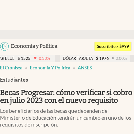
Últimas noticias
Dólar
Argentina
Economía y Política
Members
Suscribite x $999
España
Economía y Política
1525
-0.33
%
DÓLAR TARJETA
$
1976
0.00
%
DÓLAR 
México
El Cronista
Economía Y Política
ANSES
Finanzas y Mercados
USA
Estudiantes
Mercados Online
Colombia
Uruguay
Becas Progresar: cómo verificar si cobro
Negocios
en julio 2023 con el nuevo requisito
Columnistas
Los beneficiarios de las becas que dependen del
Otras secciones
Ministerio de Educación tendrán un cambio en uno de los
requisitos de inscripción.
Apertura