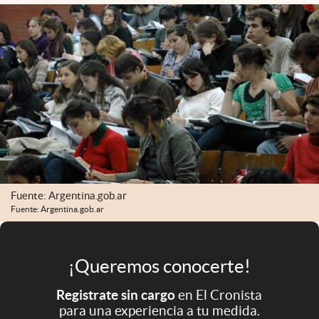
Infotechnology
Clase
Clima
Mundial 2026
Eventos Corporativos
El Cronista Studio
Mediakit
Fuente: Argentina.gob.ar
abre en nueva pestaña
Argentina
Fuente: Argentina.gob.ar
¡Queremos conocerte!
Registrate sin cargo
en El Cronista
para una experiencia a tu medida.