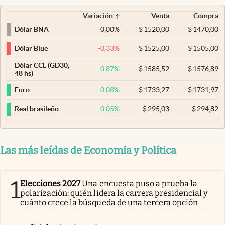
Variación
Venta
Compra
0,00
%
$
1520,00
$
1470,00
Dólar BNA
-0,33
%
$
1525,00
$
1505,00
Dólar Blue
Dólar CCL (GD30,
0,87
%
$
1585,52
$
1576,89
48 hs)
0,08
%
$
1733,27
$
1731,97
Euro
0,05
%
$
295,03
$
294,82
Real brasileño
Las más leídas de Economía y Política
1
Elecciones 2027
Una encuesta puso a prueba la
polarización: quién lidera la carrera presidencial y
cuánto crece la búsqueda de una tercera opción