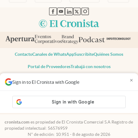
abre en nueva pestaña
abre en nueva pestaña
abre en nueva pestaña
abre en nueva pestaña
abre en nueva pestaña
Contacto
Canales de WhatsApp
Suscribite
Quiénes Somos
Portal de Proveedores
Trabajá con nosotros
Copyright 2025 cronista.com
×
Sign in to El Cronista with Google
Todos los derechos reservados
Términos y condiciones
Privacidad
Consentimiento
Tel:
+54 11 7078-3270
cronista.com
es propiedad de El Cronista Comercial S.A Registro de
propiedad intelectual: 56576959
N° de edición: 10.951 - 8 de agosto de 2026