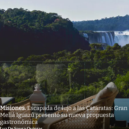
Misiones
.
Escapada de lujo a las Cataratas: Gran
Meliá Iguazú presentó su nueva propuesta
gastronómica
Luz De Sousa Quintas