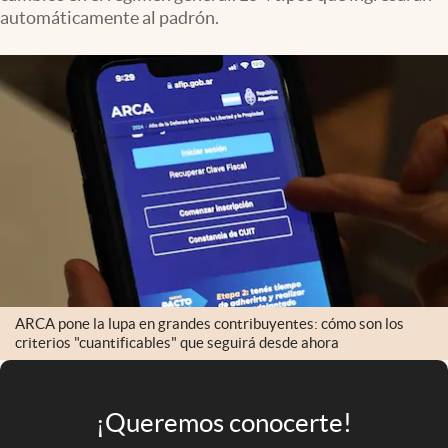
Infotechnology
automáticamente al padrón.
Clase
Clima
Mundial 2026
Eventos Corporativos
El Cronista Studio
Mediakit
abre en nueva pestaña
Argentina
ARCA pone la lupa en grandes contribuyentes: cómo son los
criterios "cuantificables" que seguirá desde ahora
¡Queremos conocerte!