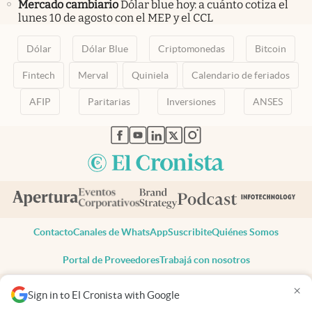
Mercado cambiario
Dólar blue hoy: a cuánto cotiza el
lunes 10 de agosto con el MEP y el CCL
Dólar
Dólar Blue
Criptomonedas
Bitcoin
Fintech
Merval
Quiniela
Calendario de feriados
AFIP
Paritarias
Inversiones
ANSES
abre en nueva pestaña
abre en nueva pestaña
abre en nueva pestaña
abre en nueva pestaña
abre en nueva pestaña
Contacto
Canales de WhatsApp
Suscribite
Quiénes Somos
Portal de Proveedores
Trabajá con nosotros
Copyright 2025 cronista.com
×
Sign in to El Cronista with Google
Todos los derechos reservados