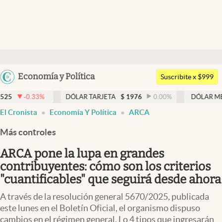
Últimas noticias
Dólar
Argentina
Economía y Política
Members
Suscribite x $999
España
Economía y Política
DÓLAR TARJETA
$
1976
0.00
%
DÓLAR MEP
$
1526,03
México
El Cronista
Economía Y Política
ARCA
Finanzas y Mercados
USA
Más controles
Mercados Online
Colombia
Uruguay
ARCA pone la lupa en grandes
Negocios
contribuyentes: cómo son los criterios
Columnistas
"cuantificables" que seguirá desde ahora
Otras secciones
A través de la resolución general 5670/2025, publicada
este lunes en el Boletín Oficial, el organismo dispuso
Apertura
cambios en el régimen general. Lo 4 tipos que ingresarán