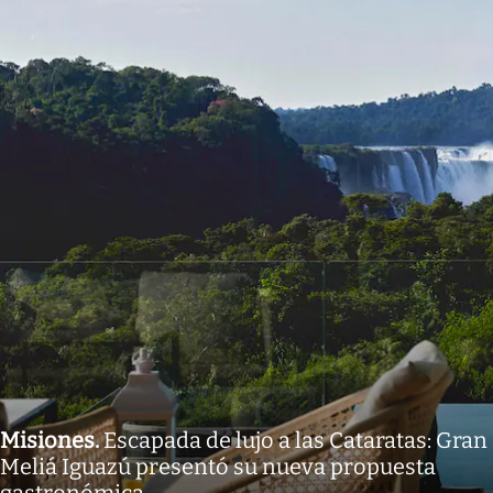
Misiones
.
Escapada de lujo a las Cataratas: Gran
Meliá Iguazú presentó su nueva propuesta
gastronómica