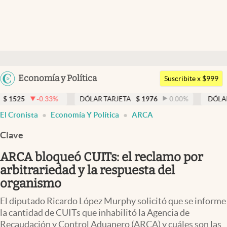
Últimas noticias
Dólar
Argentina
Economía y Política
Members
Suscribite x $999
España
Economía y Política
33
%
DÓLAR TARJETA
$
1976
0.00
%
DÓLAR MEP
$
1523
México
El Cronista
Economía Y Política
ARCA
Finanzas y Mercados
USA
Clave
Mercados Online
Colombia
Uruguay
ARCA bloqueó CUITs: el reclamo por
Negocios
arbitrariedad y la respuesta del
Columnistas
organismo
Otras secciones
El diputado Ricardo López Murphy solicitó que se informe
la cantidad de CUITs que inhabilitó la Agencia de
Apertura
Recaudación y Control Aduanero (ARCA) y cuáles son las