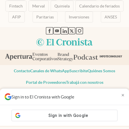
Fintech
Merval
Quiniela
Calendario de feriados
AFIP
Paritarias
Inversiones
ANSES
abre en nueva pestaña
abre en nueva pestaña
abre en nueva pestaña
abre en nueva pestaña
abre en nueva pestaña
Contacto
Canales de WhatsApp
Suscribite
Quiénes Somos
Portal de Proveedores
Trabajá con nosotros
Copyright 2025 cronista.com
×
Sign in to El Cronista with Google
Todos los derechos reservados
Términos y condiciones
Privacidad
Consentimiento
Tel:
+54 11 7078-3270