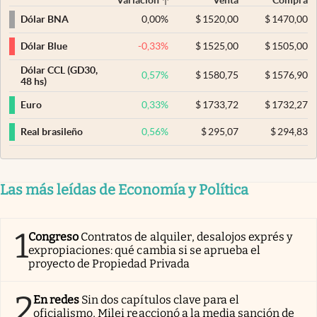
0,00
%
$
1520,00
$
1470,00
Dólar BNA
-0,33
%
$
1525,00
$
1505,00
Dólar Blue
Dólar CCL (GD30,
0,57
%
$
1580,75
$
1576,90
48 hs)
0,33
%
$
1733,72
$
1732,27
Euro
0,56
%
$
295,07
$
294,83
Real brasileño
Las más leídas de Economía y Política
1
Congreso
Contratos de alquiler, desalojos exprés y
expropiaciones: qué cambia si se aprueba el
proyecto de Propiedad Privada
2
En redes
Sin dos capítulos clave para el
oficialismo, Milei reaccionó a la media sanción de